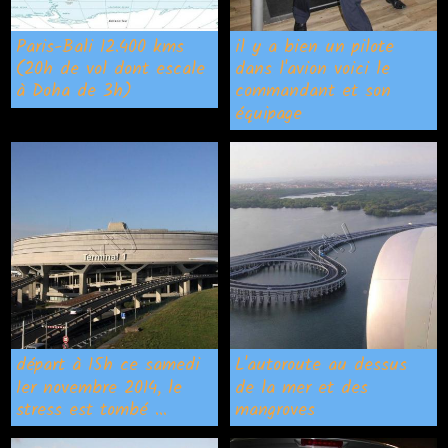
Paris-Bali 12.400 kms
il y a bien un pilote
(20h de vol dont escale
dans l'avion voici le
à Doha de 3h)
commandant et son
équipage
départ à 15h ce samedi
L'autoroute au dessus
1er novembre 2014, le
de la mer et des
stress est tombé ...
mangroves