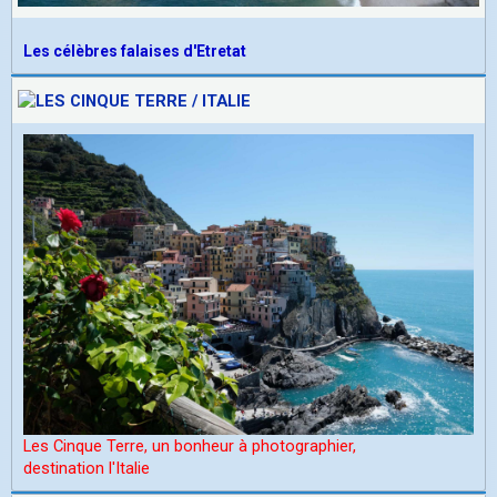
Les célèbres falaises d'Etretat
Les Cinque Terre, un bonheur à photographier,
d
estination l'Italie