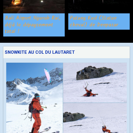
Bali Airport Ngurah Rai,
Patung Kud (Statue
déjà le dépaysement
cheval) de Denpasar
total !
SNOWKITE AU COL DU LAUTARET