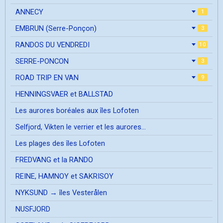
ANNECY
1
EMBRUN (Serre-Ponçon)
3
RANDOS DU VENDREDI
10
SERRE-PONCON
3
ROAD TRIP EN VAN
9
HENNINGSVAER et BALLSTAD
Les aurores boréales aux îles Lofoten
Selfjord, Vikten le verrier et les aurores...
Les plages des îles Lofoten
FREDVANG et la RANDO
REINE, HAMNOY et SAKRISOY
NYKSUND → îles Vesterålen
NUSFJORD