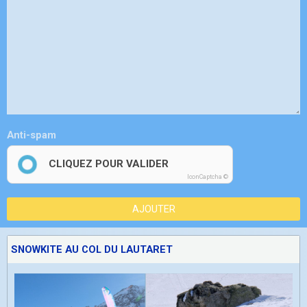
Anti-spam
CLIQUEZ POUR VALIDER
IconCaptcha ©
AJOUTER
SNOWKITE AU COL DU LAUTARET