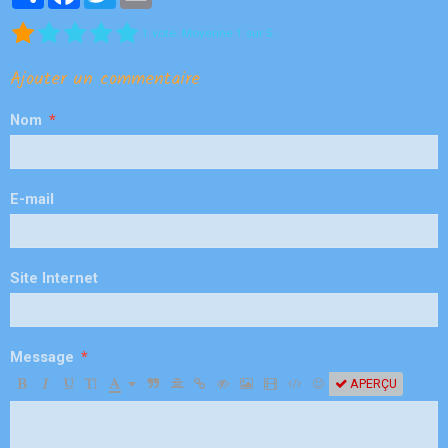
1
vote. Moyenne
1
sur 5.
Ajouter un commentaire
Nom
E-mail
Site Internet
Message
APERÇU