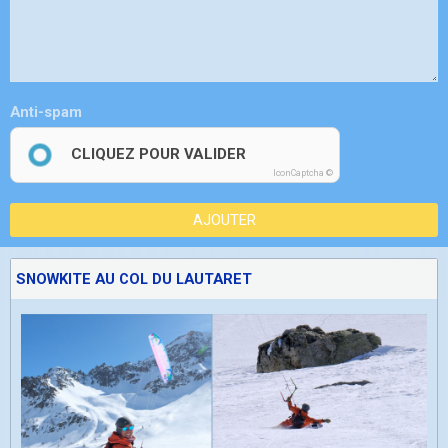
Anti-spam
CLIQUEZ POUR VALIDER
IconCaptcha ©
AJOUTER
SNOWKITE AU COL DU LAUTARET