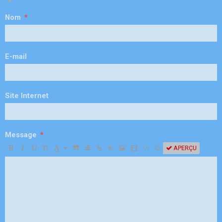
Nom
E-mail
Site Internet
Message
APERÇU