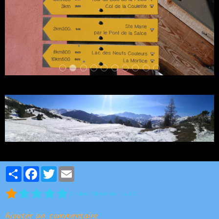
Partager
Facebook
Twitter
Email
3
votes. Moyenne
1
sur 5.
Ajouter un commentaire