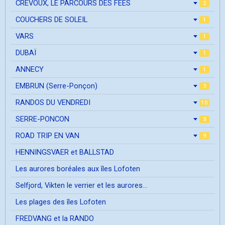
CREVOUX, LE PARCOURS DES FEES
2
COUCHERS DE SOLEIL
1
VARS
1
DUBAÏ
1
ANNECY
1
EMBRUN (Serre-Ponçon)
3
RANDOS DU VENDREDI
10
SERRE-PONCON
3
ROAD TRIP EN VAN
9
HENNINGSVAER et BALLSTAD
Les aurores boréales aux îles Lofoten
Selfjord, Vikten le verrier et les aurores...
Les plages des îles Lofoten
FREDVANG et la RANDO