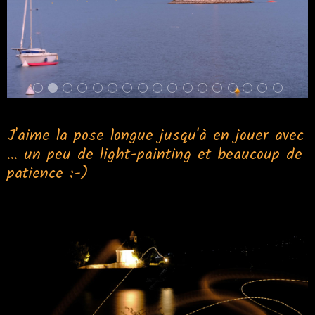
J'aime la pose longue jusqu'à en jouer avec
... un peu de light-painting et beaucoup de
patience :-)