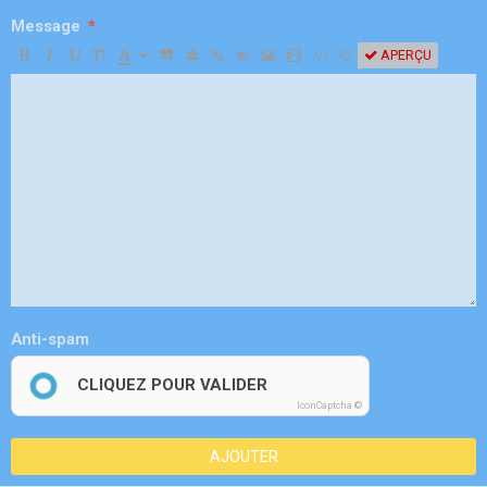
Message
APERÇU
Anti-spam
CLIQUEZ POUR VALIDER
IconCaptcha ©
AJOUTER