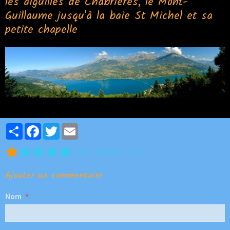
les aiguilles de Chabrières, le Mont-
Guillaume jusqu'à la baie St Michel et sa
petite chapelle
Partager
Facebook
Twitter
Email
3
votes. Moyenne
1
sur 5.
Ajouter un commentaire
Nom