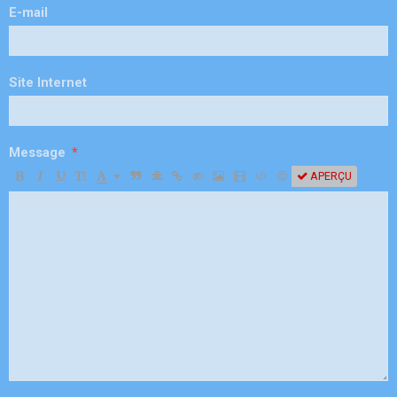
E-mail
Site Internet
Message
APERÇU