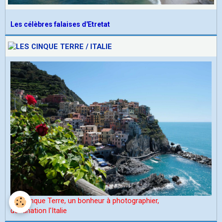
Les célèbres falaises d'Etretat
Les Cinque Terre, un bonheur à photographier,
d
estination l'Italie