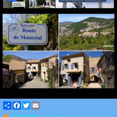
Partager
Facebook
Twitter
Email
1
vote. Moyenne
1
sur 5.