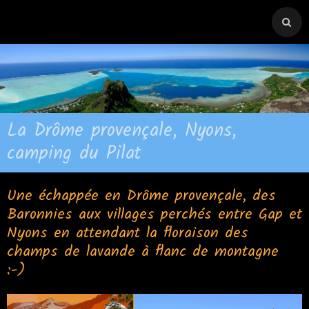
La Drôme provençale, Nyons,
camping du Pilat
Une échappée en Drôme provençale, des
Baronnies aux villages perchés entre Gap et
Nyons en attendant la floraison des
champs de lavande à flanc de montagne
:-)