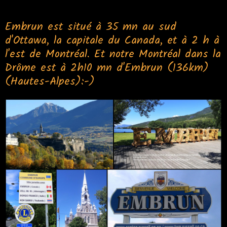
Embrun est situé à 35 mn au sud
d'Ottawa, la capitale du Canada, et à 2 h à
l'est de Montréal. Et notre Montréal dans la
Drôme est à 2h10 mn d'Embrun (136km)
(Hautes-Alpes):-)