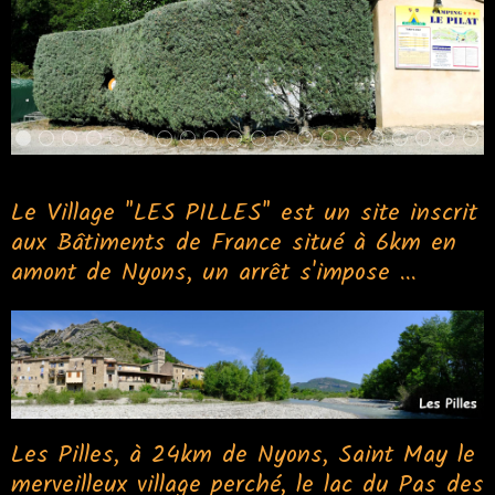
Le Village "LES PILLES" est un site inscrit
aux Bâtiments de France situé à 6km en
amont de Nyons, un arrêt s'impose ...
Les Pilles, à 24km de Nyons, Saint May le
merveilleux village perché, le lac du Pas des