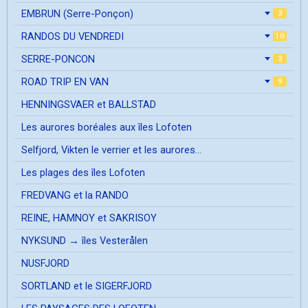
EMBRUN (Serre-Ponçon)
3
RANDOS DU VENDREDI
10
SERRE-PONCON
3
ROAD TRIP EN VAN
9
HENNINGSVAER et BALLSTAD
Les aurores boréales aux îles Lofoten
Selfjord, Vikten le verrier et les aurores...
Les plages des îles Lofoten
FREDVANG et la RANDO
REINE, HAMNOY et SAKRISOY
NYKSUND → îles Vesterålen
NUSFJORD
SORTLAND et le SIGERFJORD