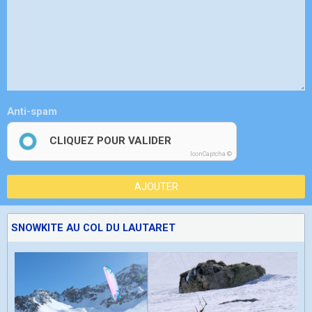
Anti-spam
CLIQUEZ POUR VALIDER
IconCaptcha ©
AJOUTER
SNOWKITE AU COL DU LAUTARET