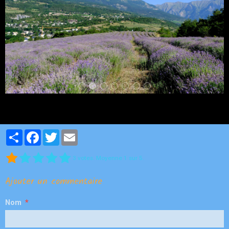
Partager
Facebook
Twitter
Email
3
votes. Moyenne
1
sur 5.
Ajouter un commentaire
Nom