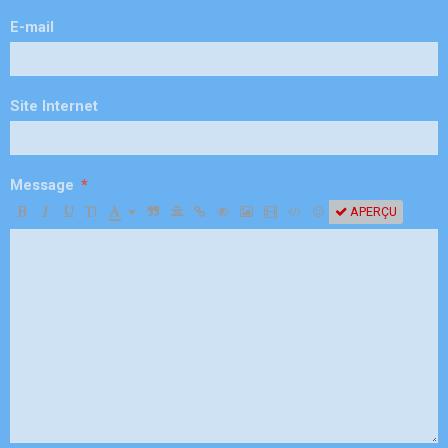
E-mail
Site Internet
Message
APERÇU