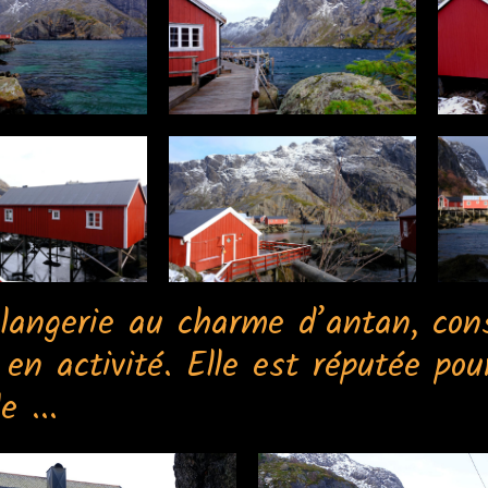
langerie au charme d’antan, cons
 en activité. Elle est réputée pou
e ...