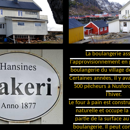
La boulangerie ass
l'approvisionnement en 
boulangerie du village d
Certaines années, il y av
500 pêcheurs à Nusfor
l'hiver.
Le four à pain est constru
naturelle et occupe la
partie de la surface au 
boulangerie. Il peut con