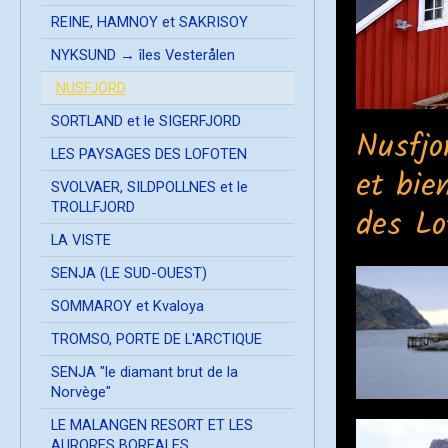
REINE, HAMNOY et SAKRISOY
NYKSUND → îles Vesterålen
NUSFJORD
SORTLAND et le SIGERFJORD
Nusfjo
LES PAYSAGES DES LOFOTEN
et bie
SVOLVAER, SILDPOLLNES et le
TROLLFJORD
des Lo
LA VISTE
SENJA (LE SUD-OUEST)
SOMMAROY et Kvaloya
TROMSO, PORTE DE L'ARCTIQUE
SENJA "le diamant brut de la
Norvège"
LE MALANGEN RESORT ET LES
AURORES BOREALES