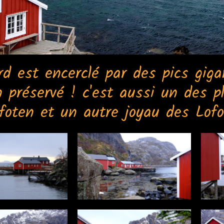
rd est encerclé par des pics gig
n préservé ! c'est aussi un des p
foten et un autre joyau des Lofo