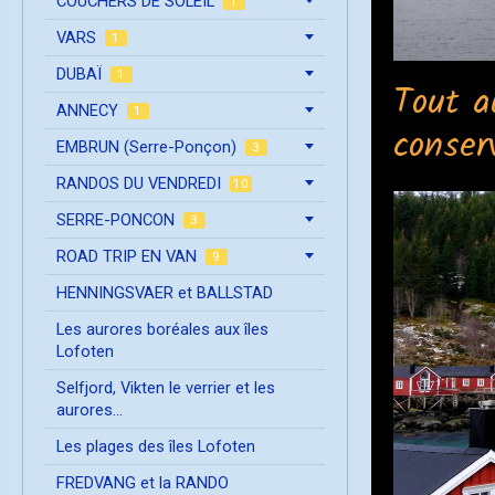
COUCHERS DE SOLEIL
1
VARS
1
DUBAÏ
1
Tout a
ANNECY
1
conser
EMBRUN (Serre-Ponçon)
3
RANDOS DU VENDREDI
10
SERRE-PONCON
3
ROAD TRIP EN VAN
9
HENNINGSVAER et BALLSTAD
Les aurores boréales aux îles
Lofoten
Selfjord, Vikten le verrier et les
aurores...
Les plages des îles Lofoten
FREDVANG et la RANDO