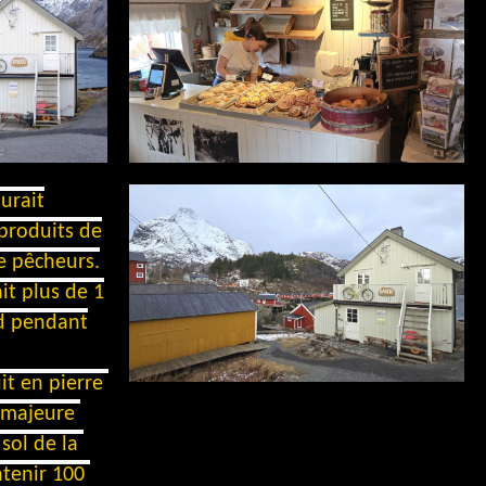
urait
produits de
e pêcheurs.
ait plus de 1
d pendant
it en pierre 
 majeure 
sol de la 
tenir 100 