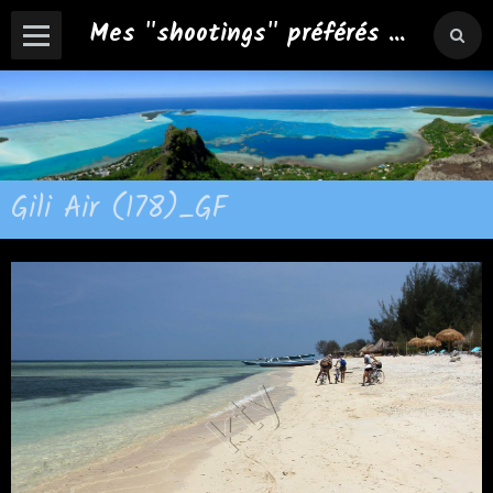
Mes "shootings" préférés ...
Gili Air (178)_GF