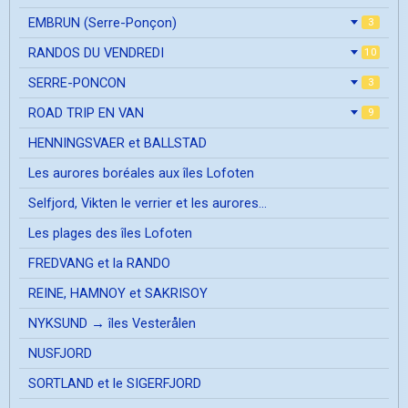
EMBRUN (Serre-Ponçon)
3
RANDOS DU VENDREDI
10
SERRE-PONCON
3
ROAD TRIP EN VAN
9
HENNINGSVAER et BALLSTAD
Les aurores boréales aux îles Lofoten
Selfjord, Vikten le verrier et les aurores...
Les plages des îles Lofoten
FREDVANG et la RANDO
REINE, HAMNOY et SAKRISOY
NYKSUND → îles Vesterålen
NUSFJORD
SORTLAND et le SIGERFJORD