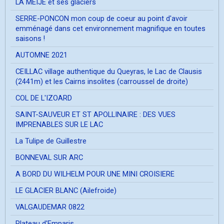
LA MEIJE et ses glaciers
SERRE-PONCON mon coup de coeur au point d'avoir
emménagé dans cet environnement magnifique en toutes
saisons !
AUTOMNE 2021
CEILLAC village authentique du Queyras, le Lac de Clausis
(2441m) et les Cairns insolites (carroussel de droite)
COL DE L'IZOARD
SAINT-SAUVEUR ET ST APOLLINAIRE : DES VUES
IMPRENABLES SUR LE LAC
La Tulipe de Guillestre
BONNEVAL SUR ARC
A BORD DU WILHELM POUR UNE MINI CROISIERE
LE GLACIER BLANC (Ailefroide)
VALGAUDEMAR 0822
Plateau d'Emparis