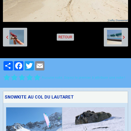
RETOUR
Partager
Facebook
Twitter
Email
Aucune note. Soyez le premier à attribuer une note !
SNOWKITE AU COL DU LAUTARET