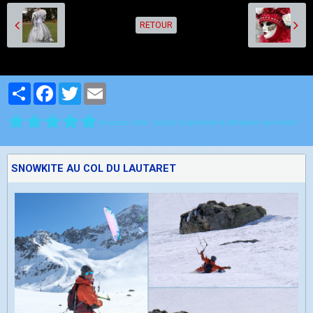
RETOUR
Partager
Facebook
Twitter
Email
Aucune note. Soyez le premier à attribuer une note !
SNOWKITE AU COL DU LAUTARET