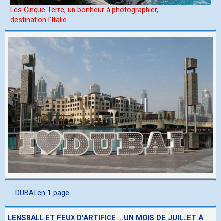
Les Cinque Terre, un bonheur à photographier,
d
estination l'Italie
DUBAÏ en 1 page
LENSBALL ET FEUX D'ARTIFICE ...UN MOIS DE JUILLET À