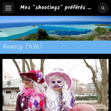
Mes "shootings" préférés ...
Annecy (436)