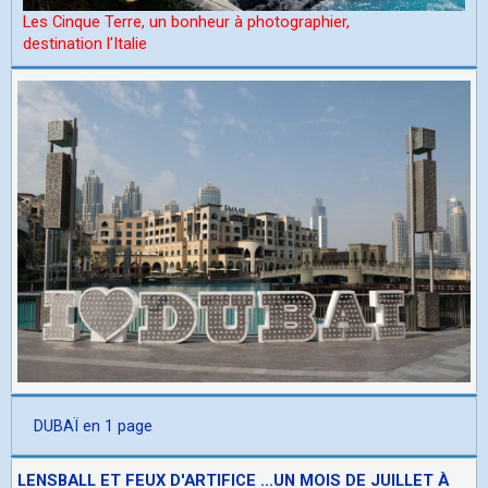
Les Cinque Terre, un bonheur à photographier,
d
estination l'Italie
DUBAÏ en 1 page
LENSBALL ET FEUX D'ARTIFICE ...UN MOIS DE JUILLET À