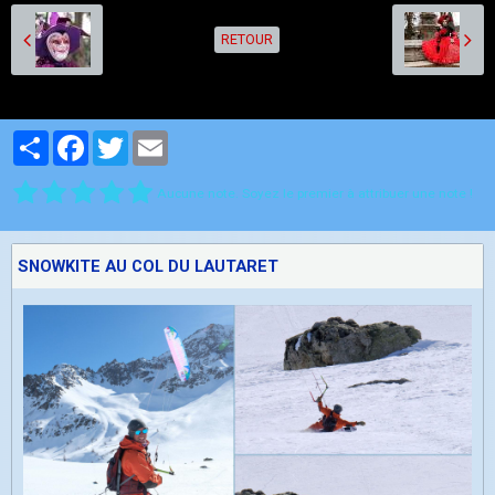
RETOUR
Partager
Facebook
Twitter
Email
Aucune note. Soyez le premier à attribuer une note !
SNOWKITE AU COL DU LAUTARET