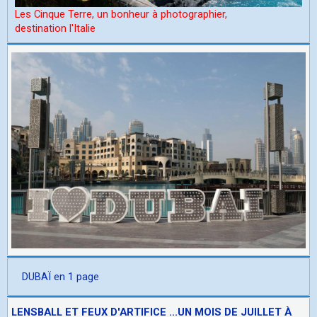
Les Cinque Terre, un bonheur à photographier,
d
estination l'Italie
DUBAÏ en 1 page
LENSBALL ET FEUX D'ARTIFICE ...UN MOIS DE JUILLET À