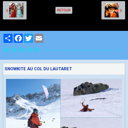
RETOUR
Partager
Facebook
Twitter
Email
Aucune note. Soyez le premier à attribuer une note !
SNOWKITE AU COL DU LAUTARET