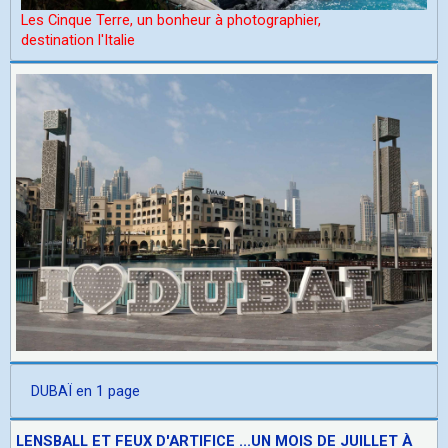
Les Cinque Terre, un bonheur à photographier,
d
estination l'Italie
DUBAÏ en 1 page
LENSBALL ET FEUX D'ARTIFICE ...UN MOIS DE JUILLET À