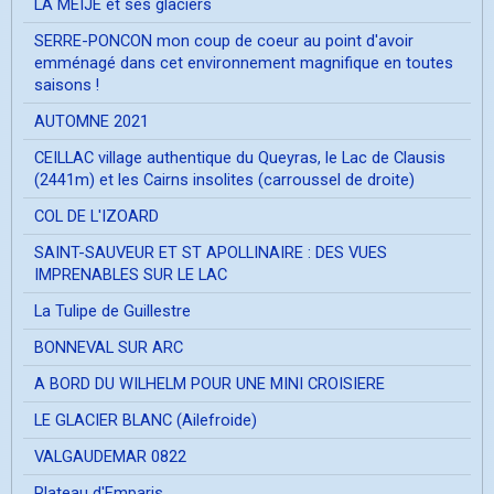
LA MEIJE et ses glaciers
SERRE-PONCON mon coup de coeur au point d'avoir
emménagé dans cet environnement magnifique en toutes
saisons !
AUTOMNE 2021
CEILLAC village authentique du Queyras, le Lac de Clausis
(2441m) et les Cairns insolites (carroussel de droite)
COL DE L'IZOARD
SAINT-SAUVEUR ET ST APOLLINAIRE : DES VUES
IMPRENABLES SUR LE LAC
La Tulipe de Guillestre
BONNEVAL SUR ARC
A BORD DU WILHELM POUR UNE MINI CROISIERE
LE GLACIER BLANC (Ailefroide)
VALGAUDEMAR 0822
Plateau d'Emparis