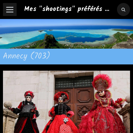
Mes "shootings" préférés ...
Annecy (703)