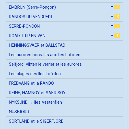
EMBRUN (Serre-Ponçon)
3
RANDOS DU VENDREDI
10
SERRE-PONCON
3
ROAD TRIP EN VAN
9
HENNINGSVAER et BALLSTAD
Les aurores boréales aux îles Lofoten
Selfjord, Vikten le verrier et les aurores...
Les plages des îles Lofoten
FREDVANG et la RANDO
REINE, HAMNOY et SAKRISOY
NYKSUND → îles Vesterålen
NUSFJORD
SORTLAND et le SIGERFJORD