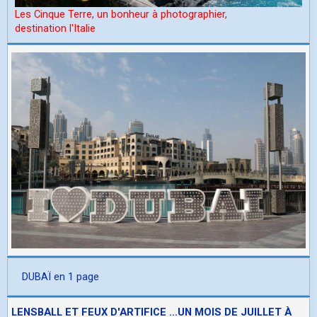
Les Cinque Terre, un bonheur à photographier,
d
estination l'Italie
DUBAÏ en 1 page
LENSBALL ET FEUX D'ARTIFICE ...UN MOIS DE JUILLET À