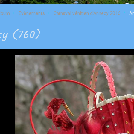
lbum
Evènements
Carnaval vénitien d'Annecy 2016
An
cy (760)