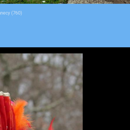
necy (760)