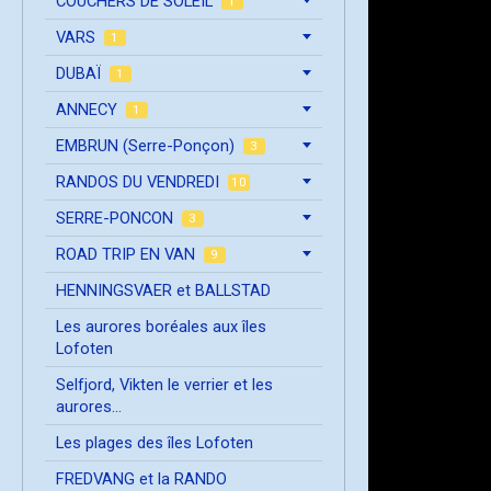
COUCHERS DE SOLEIL
1
VARS
1
DUBAÏ
1
ANNECY
1
EMBRUN (Serre-Ponçon)
3
RANDOS DU VENDREDI
10
SERRE-PONCON
3
ROAD TRIP EN VAN
9
HENNINGSVAER et BALLSTAD
Les aurores boréales aux îles
Lofoten
Selfjord, Vikten le verrier et les
aurores...
Les plages des îles Lofoten
FREDVANG et la RANDO