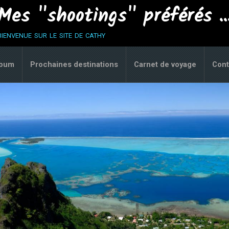
Mes "shootings" préférés ..
bienvenue sur le site de cathy
lbum
Prochaines destinations
Carnet de voyage
Cont