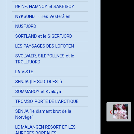
REINE, HAMNOY et SAKRISOY
NYKSUND → îles Vesterålen
NUSFJORD
SORTLAND et le SIGERFJORD
LES PAYSAGES DES LOFOTEN
SVOLVAER, SILDPOLLNES et le
TROLLFJORD
LA VISTE
SENJA (LE SUD-OUEST)
SOMMAROY et Kvaloya
TROMSO, PORTE DE L'ARCTIQUE
SENJA "le diamant brut de la
Norvège"
LE MALANGEN RESORT ET LES
AURORES BOREALES