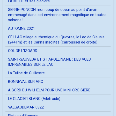
LA MEIJE et ses glaciers
SERRE-PONCON mon coup de coeur au point d'avoir
emménagé dans cet environnement magnifique en toutes
saisons !
AUTOMNE 2021
CEILLAC village authentique du Queyras, le Lac de Clausis
(2441m) et les Cairns insolites (carroussel de droite)
COL DE L'IZOARD
SAINT-SAUVEUR ET ST APOLLINAIRE : DES VUES
IMPRENABLES SUR LE LAC
La Tulipe de Guillestre
BONNEVAL SUR ARC
A BORD DU WILHELM POUR UNE MINI CROISIERE
LE GLACIER BLANC (Ailefroide)
VALGAUDEMAR 0822
Plateau d'Emparis