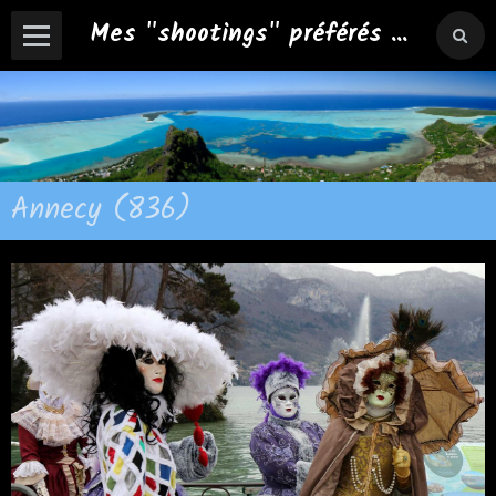
Mes "shootings" préférés ...
Annecy (836)