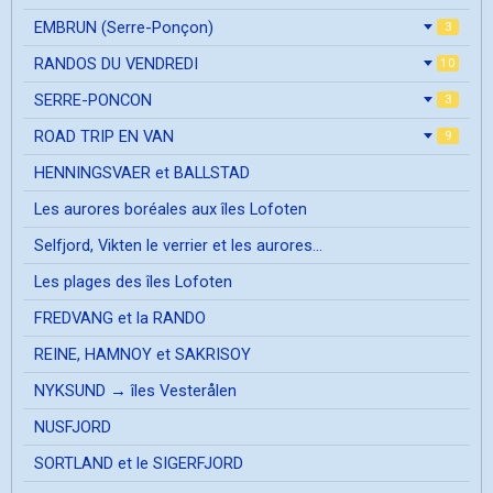
EMBRUN (Serre-Ponçon)
3
RANDOS DU VENDREDI
10
SERRE-PONCON
3
ROAD TRIP EN VAN
9
HENNINGSVAER et BALLSTAD
Les aurores boréales aux îles Lofoten
Selfjord, Vikten le verrier et les aurores...
Les plages des îles Lofoten
FREDVANG et la RANDO
REINE, HAMNOY et SAKRISOY
NYKSUND → îles Vesterålen
NUSFJORD
SORTLAND et le SIGERFJORD