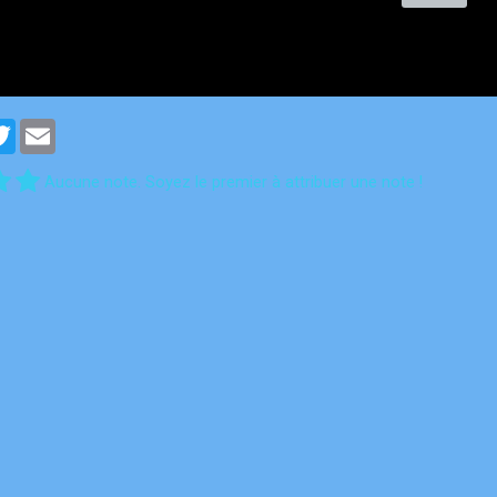
cebook
Twitter
Email
Aucune note. Soyez le premier à attribuer une note !