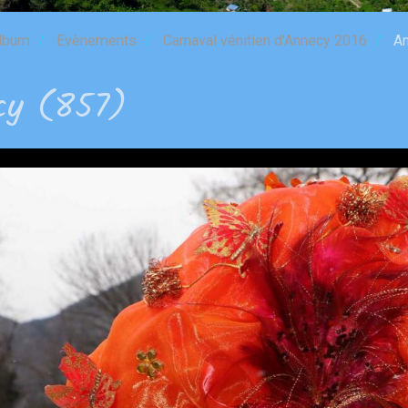
lbum
Evènements
Carnaval vénitien d'Annecy 2016
An
cy (857)