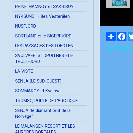
REINE, HAMNOY et SAKRISOY
NYKSUND → îles Vesterålen
NUSFJORD
Partager
Fa
SORTLAND et le SIGERFJORD
LES PAYSAGES DES LOFOTEN
SVOLVAER, SILDPOLLNES et le
TROLLFJORD
LA VISTE
SENJA (LE SUD-OUEST)
SOMMAROY et Kvaloya
TROMSO, PORTE DE L'ARCTIQUE
SENJA "le diamant brut de la
Norvège"
LE MALANGEN RESORT ET LES
AURORES BOREALES