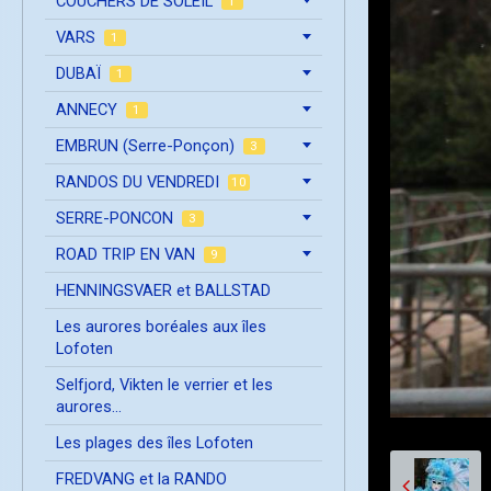
COUCHERS DE SOLEIL
1
VARS
1
DUBAÏ
1
ANNECY
1
EMBRUN (Serre-Ponçon)
3
RANDOS DU VENDREDI
10
SERRE-PONCON
3
ROAD TRIP EN VAN
9
HENNINGSVAER et BALLSTAD
Les aurores boréales aux îles
Lofoten
Selfjord, Vikten le verrier et les
aurores...
Les plages des îles Lofoten
FREDVANG et la RANDO