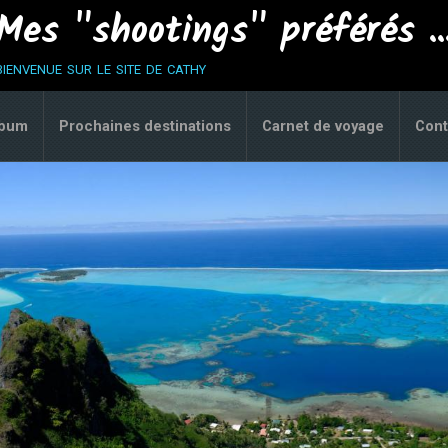
Mes "shootings" préférés ..
bienvenue sur le site de cathy
lbum
Prochaines destinations
Carnet de voyage
Cont