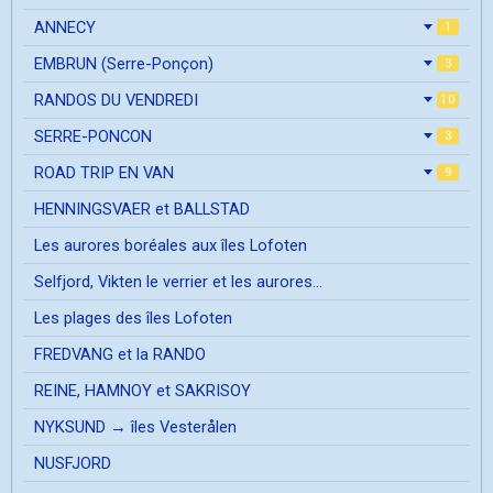
ANNECY
1
EMBRUN (Serre-Ponçon)
3
RANDOS DU VENDREDI
10
SERRE-PONCON
3
ROAD TRIP EN VAN
9
HENNINGSVAER et BALLSTAD
Les aurores boréales aux îles Lofoten
Selfjord, Vikten le verrier et les aurores...
Les plages des îles Lofoten
FREDVANG et la RANDO
REINE, HAMNOY et SAKRISOY
NYKSUND → îles Vesterålen
NUSFJORD