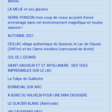
absolu ...
LA MEIJE et ses glaciers
SERRE-PONCON mon coup de coeur au point d'avoir
emménagé dans cet environnement magnifique en toutes
saisons !
AUTOMNE 2021
CEILLAC village authentique du Queyras, le Lac de Clausis
(2441m) et les Cairns insolites (carroussel de droite)
COL DE L'IZOARD
SAINT-SAUVEUR ET ST APOLLINAIRE : DES VUES
IMPRENABLES SUR LE LAC
La Tulipe de Guillestre
BONNEVAL SUR ARC
A BORD DU WILHELM POUR UNE MINI CROISIERE
LE GLACIER BLANC (Ailefroide)
VALGAUDEMAR 0822