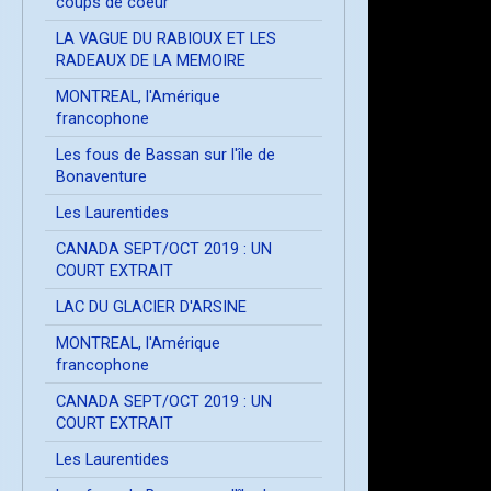
coups de coeur
LA VAGUE DU RABIOUX ET LES
RADEAUX DE LA MEMOIRE
MONTREAL, l'Amérique
francophone
Les fous de Bassan sur l'île de
Bonaventure
Les Laurentides
CANADA SEPT/OCT 2019 : UN
COURT EXTRAIT
LAC DU GLACIER D'ARSINE
MONTREAL, l'Amérique
francophone
CANADA SEPT/OCT 2019 : UN
COURT EXTRAIT
Les Laurentides