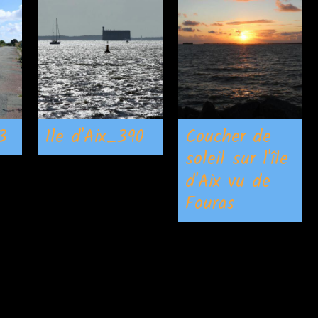
3
Ile d'Aix_390
Coucher de
soleil sur l'île
d'Aix vu de
Fouras