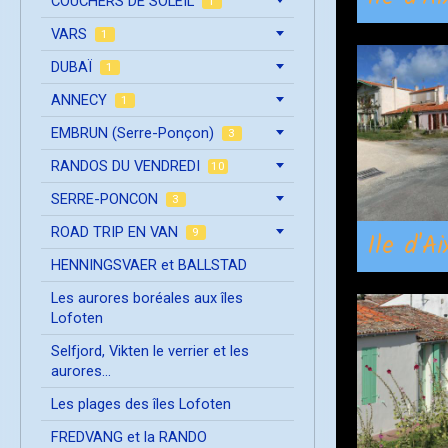
COUCHERS DE SOLEIL
1
VARS
1
DUBAÏ
1
ANNECY
1
EMBRUN (Serre-Ponçon)
3
RANDOS DU VENDREDI
10
SERRE-PONCON
3
ROAD TRIP EN VAN
9
Ile d'A
HENNINGSVAER et BALLSTAD
Les aurores boréales aux îles
Lofoten
Selfjord, Vikten le verrier et les
aurores...
Les plages des îles Lofoten
FREDVANG et la RANDO