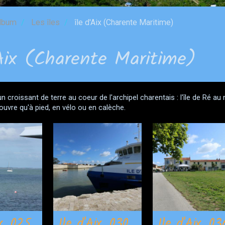
lbum
Les îles
île d'Aix (Charente Maritime)
'Aix (Charente Maritime)
 un croissant de terre au coeur de l'archipel charentais : l'île de Ré au
ouvre qu'à pied, en vélo ou en calèche.
ix_025
Ile d'Aix_030
Ile d'Aix_03