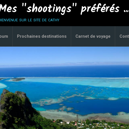
Mes "shootings" préférés ..
bienvenue sur le site de cathy
lbum
Prochaines destinations
Carnet de voyage
Cont