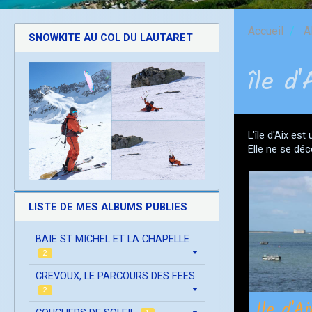
Accueil
A
SNOWKITE AU COL DU LAUTARET
île d
L'île d'Aix est
Elle ne se déc
LISTE DE MES ALBUMS PUBLIES
BAIE ST MICHEL ET LA CHAPELLE
2
CREVOUX, LE PARCOURS DES FEES
2
Ile d'A