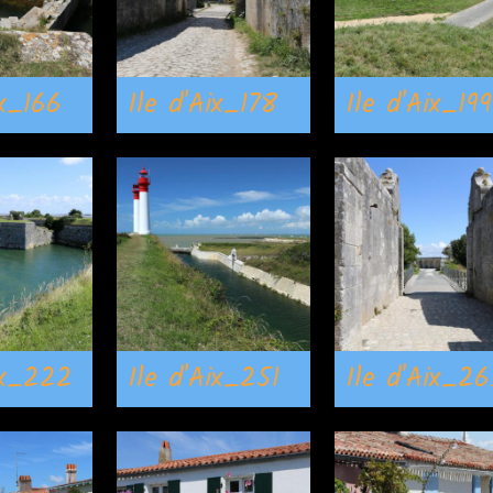
ix_166
Ile d'Aix_178
Ile d'Aix_199
ix_222
Ile d'Aix_251
Ile d'Aix_26