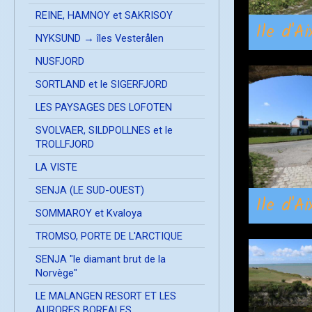
REINE, HAMNOY et SAKRISOY
Ile d'A
NYKSUND → îles Vesterålen
NUSFJORD
SORTLAND et le SIGERFJORD
LES PAYSAGES DES LOFOTEN
SVOLVAER, SILDPOLLNES et le
TROLLFJORD
LA VISTE
SENJA (LE SUD-OUEST)
Ile d'A
SOMMAROY et Kvaloya
TROMSO, PORTE DE L'ARCTIQUE
SENJA "le diamant brut de la
Norvège"
LE MALANGEN RESORT ET LES
AURORES BOREALES