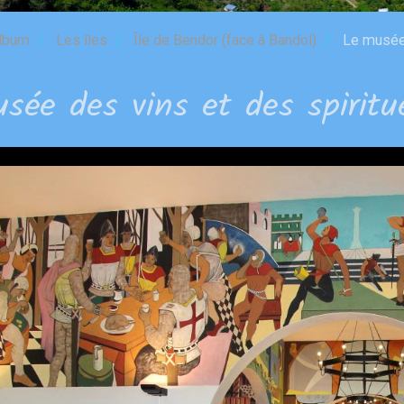
lbum
Les îles
Île de Bendor (face à Bandol)
Le musée 
sée des vins et des spiritu