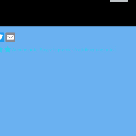
cebook
Twitter
Email
Aucune note. Soyez le premier à attribuer une note !