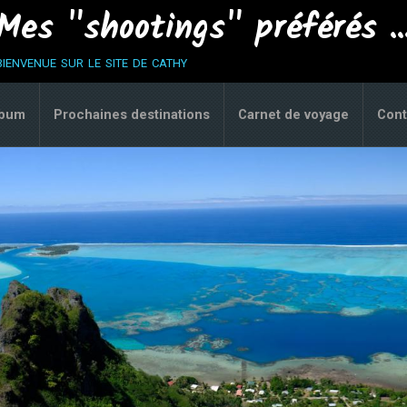
Mes "shootings" préférés ..
bienvenue sur le site de cathy
lbum
Prochaines destinations
Carnet de voyage
Cont