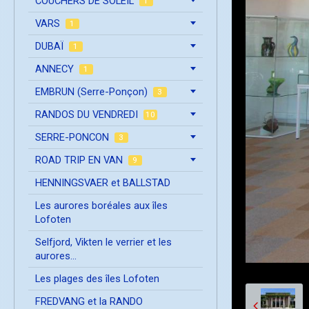
COUCHERS DE SOLEIL
1
VARS
1
DUBAÏ
1
ANNECY
1
EMBRUN (Serre-Ponçon)
3
RANDOS DU VENDREDI
10
SERRE-PONCON
3
ROAD TRIP EN VAN
9
HENNINGSVAER et BALLSTAD
Les aurores boréales aux îles
Lofoten
Selfjord, Vikten le verrier et les
aurores...
Les plages des îles Lofoten
FREDVANG et la RANDO