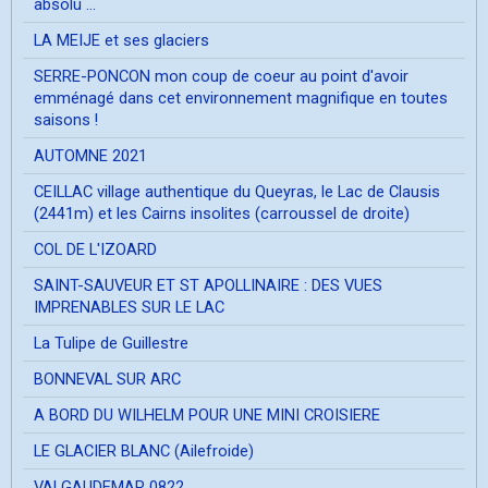
absolu ...
LA MEIJE et ses glaciers
SERRE-PONCON mon coup de coeur au point d'avoir
emménagé dans cet environnement magnifique en toutes
saisons !
AUTOMNE 2021
CEILLAC village authentique du Queyras, le Lac de Clausis
(2441m) et les Cairns insolites (carroussel de droite)
COL DE L'IZOARD
SAINT-SAUVEUR ET ST APOLLINAIRE : DES VUES
IMPRENABLES SUR LE LAC
La Tulipe de Guillestre
BONNEVAL SUR ARC
A BORD DU WILHELM POUR UNE MINI CROISIERE
LE GLACIER BLANC (Ailefroide)
VALGAUDEMAR 0822