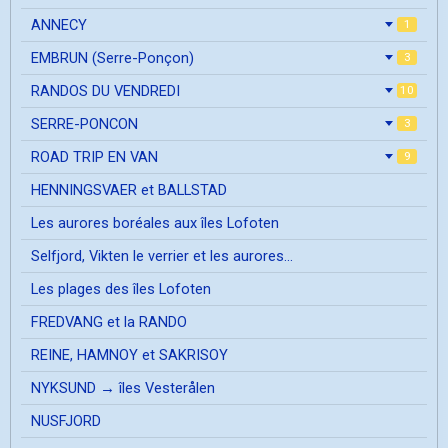
ANNECY
1
EMBRUN (Serre-Ponçon)
3
RANDOS DU VENDREDI
10
SERRE-PONCON
3
ROAD TRIP EN VAN
9
HENNINGSVAER et BALLSTAD
Les aurores boréales aux îles Lofoten
Selfjord, Vikten le verrier et les aurores...
Les plages des îles Lofoten
FREDVANG et la RANDO
REINE, HAMNOY et SAKRISOY
NYKSUND → îles Vesterålen
NUSFJORD