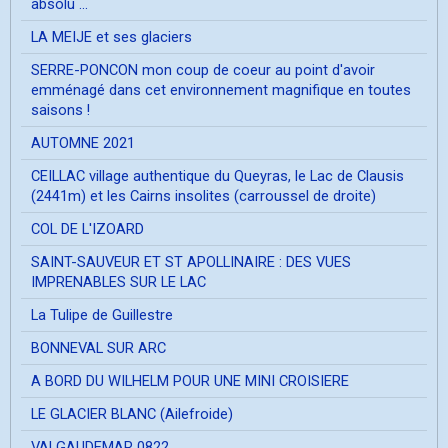
absolu ...
LA MEIJE et ses glaciers
SERRE-PONCON mon coup de coeur au point d'avoir
emménagé dans cet environnement magnifique en toutes
saisons !
AUTOMNE 2021
CEILLAC village authentique du Queyras, le Lac de Clausis
(2441m) et les Cairns insolites (carroussel de droite)
COL DE L'IZOARD
SAINT-SAUVEUR ET ST APOLLINAIRE : DES VUES
IMPRENABLES SUR LE LAC
La Tulipe de Guillestre
BONNEVAL SUR ARC
A BORD DU WILHELM POUR UNE MINI CROISIERE
LE GLACIER BLANC (Ailefroide)
VALGAUDEMAR 0822