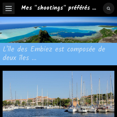
Mes "shootings" préférés ...
L'île des Embiez est composée de
deux îles ...