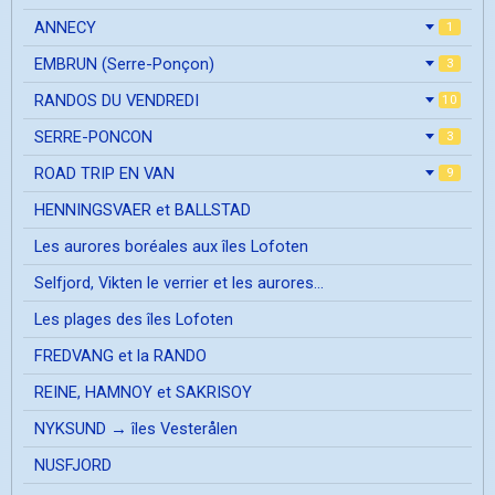
ANNECY
1
EMBRUN (Serre-Ponçon)
3
RANDOS DU VENDREDI
10
SERRE-PONCON
3
ROAD TRIP EN VAN
9
HENNINGSVAER et BALLSTAD
Les aurores boréales aux îles Lofoten
Selfjord, Vikten le verrier et les aurores...
Les plages des îles Lofoten
FREDVANG et la RANDO
REINE, HAMNOY et SAKRISOY
NYKSUND → îles Vesterålen
NUSFJORD