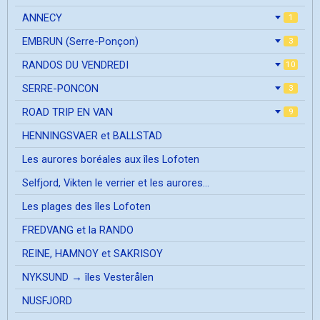
ANNECY
1
EMBRUN (Serre-Ponçon)
3
RANDOS DU VENDREDI
10
SERRE-PONCON
3
ROAD TRIP EN VAN
9
HENNINGSVAER et BALLSTAD
Les aurores boréales aux îles Lofoten
Selfjord, Vikten le verrier et les aurores...
Les plages des îles Lofoten
FREDVANG et la RANDO
REINE, HAMNOY et SAKRISOY
NYKSUND → îles Vesterålen
NUSFJORD