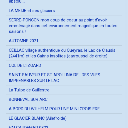
absolu ...
LA MEIJE et ses glaciers
SERRE-PONCON mon coup de coeur au point d'avoir
emménagé dans cet environnement magnifique en toutes
saisons !
AUTOMNE 2021
CEILLAC village authentique du Queyras, le Lac de Clausis
(2441m) et les Cairns insolites (carroussel de droite)
COL DE L'IZOARD
SAINT-SAUVEUR ET ST APOLLINAIRE : DES VUES
IMPRENABLES SUR LE LAC
La Tulipe de Guillestre
BONNEVAL SUR ARC
A BORD DU WILHELM POUR UNE MINI CROISIERE
LE GLACIER BLANC (Ailefroide)
VALGAUDEMAR 0822