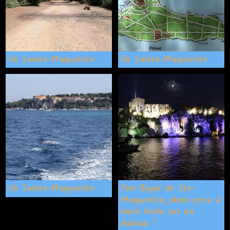
île Sainte-Marguerite
île Sainte-Marguerite
île Sainte-Marguerite
Fort Royal de Ste-
Marguerite, photo prise à
main levée sur un
bateau !