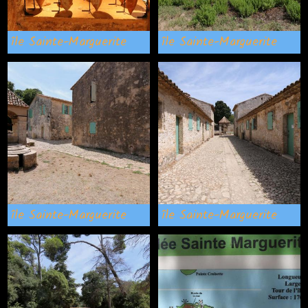
île Sainte-Marguerite
île Sainte-Marguerite
île Sainte-Marguerite
île Sainte-Marguerite