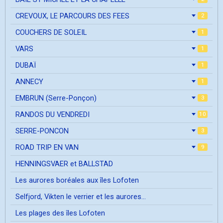
CREVOUX, LE PARCOURS DES FEES
2
COUCHERS DE SOLEIL
1
VARS
1
DUBAÏ
1
ANNECY
1
EMBRUN (Serre-Ponçon)
3
RANDOS DU VENDREDI
10
SERRE-PONCON
3
ROAD TRIP EN VAN
9
HENNINGSVAER et BALLSTAD
Les aurores boréales aux îles Lofoten
Selfjord, Vikten le verrier et les aurores...
Les plages des îles Lofoten