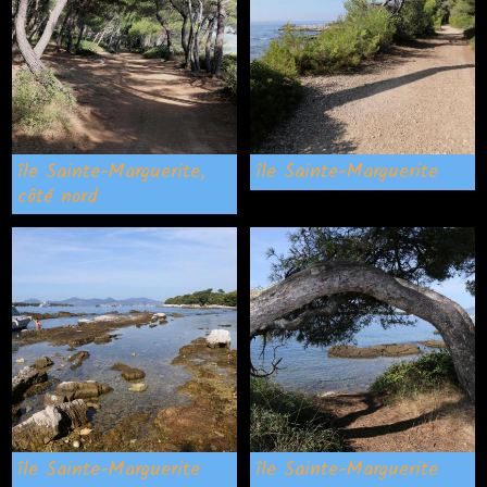
île Sainte-Marguerite,
île Sainte-Marguerite
côté nord
île Sainte-Marguerite
île Sainte-Marguerite