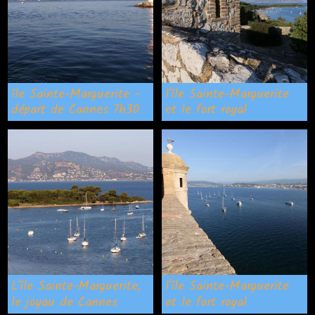
île Sainte-Marguerite -
l'île Sainte-Marguerite
départ de Cannes 7h30
et le fort royal
L'île Sainte-Marguerite,
l'île Sainte-Marguerite
le joyau de Cannes
et le fort royal