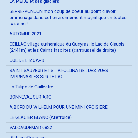
LA MEIJE et ses glaciers
SERRE-PONCON mon coup de coeur au point d'avoir
emménagé dans cet environnement magnifique en toutes
saisons !
AUTOMNE 2021
CEILLAC village authentique du Queyras, le Lac de Clausis
(2441m) et les Cairns insolites (carroussel de droite)
COL DE L'IZOARD
SAINT-SAUVEUR ET ST APOLLINAIRE : DES VUES
IMPRENABLES SUR LE LAC
La Tulipe de Guillestre
BONNEVAL SUR ARC
A BORD DU WILHELM POUR UNE MINI CROISIERE
LE GLACIER BLANC (Ailefroide)
VALGAUDEMAR 0822
Plateau d'Emparis