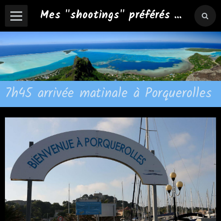
Mes "shootings" préférés ...
7h45 arrivée matinale à Porquerolles