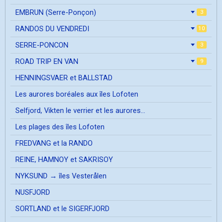
EMBRUN (Serre-Ponçon)
3
RANDOS DU VENDREDI
10
SERRE-PONCON
3
ROAD TRIP EN VAN
9
HENNINGSVAER et BALLSTAD
Les aurores boréales aux îles Lofoten
Selfjord, Vikten le verrier et les aurores...
Les plages des îles Lofoten
FREDVANG et la RANDO
REINE, HAMNOY et SAKRISOY
NYKSUND → îles Vesterålen
NUSFJORD
SORTLAND et le SIGERFJORD