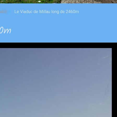
abit
Le Viaduc de Millau long de 2460m
60m