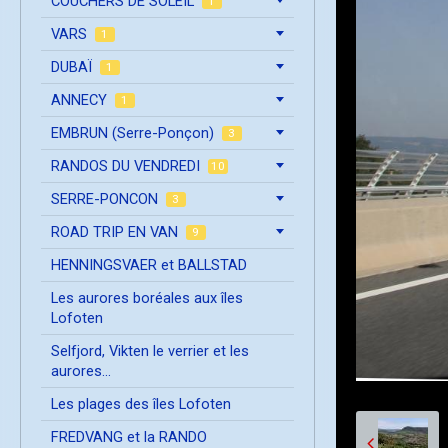
COUCHERS DE SOLEIL
1
VARS
1
DUBAÏ
1
ANNECY
1
EMBRUN (Serre-Ponçon)
3
RANDOS DU VENDREDI
10
SERRE-PONCON
3
ROAD TRIP EN VAN
9
HENNINGSVAER et BALLSTAD
Les aurores boréales aux îles
Lofoten
Selfjord, Vikten le verrier et les
aurores...
Les plages des îles Lofoten
FREDVANG et la RANDO