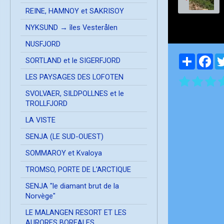
REINE, HAMNOY et SAKRISOY
NYKSUND → îles Vesterålen
NUSFJORD
Partager
Fa
SORTLAND et le SIGERFJORD
LES PAYSAGES DES LOFOTEN
SVOLVAER, SILDPOLLNES et le
TROLLFJORD
LA VISTE
SENJA (LE SUD-OUEST)
SOMMAROY et Kvaloya
TROMSO, PORTE DE L'ARCTIQUE
SENJA "le diamant brut de la
Norvège"
LE MALANGEN RESORT ET LES
AURORES BOREALES