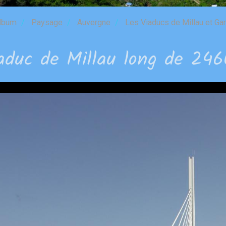
lbum
Paysage
Auvergne
Les Viaducs de Millau et Gar
aduc de Millau long de 24