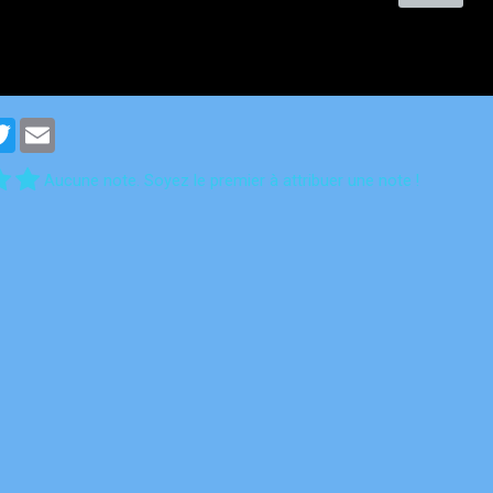
cebook
Twitter
Email
Aucune note. Soyez le premier à attribuer une note !