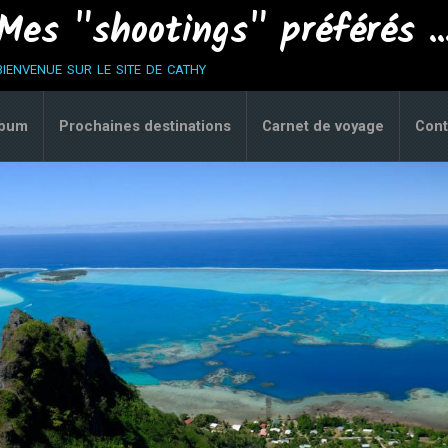
Mes "shootings" préférés ..
bienvenue sur le site de cathy
lbum
Prochaines destinations
Carnet de voyage
Cont