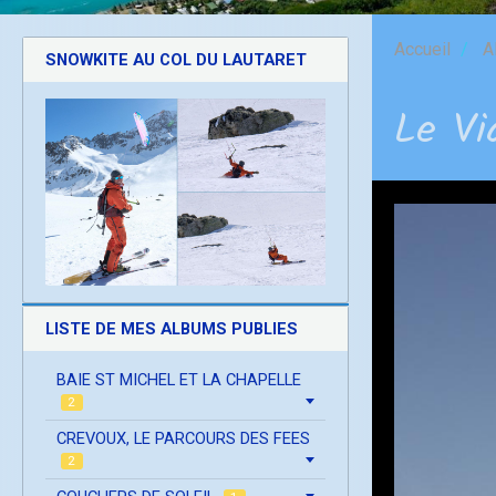
Accueil
A
SNOWKITE AU COL DU LAUTARET
Le Vi
LISTE DE MES ALBUMS PUBLIES
BAIE ST MICHEL ET LA CHAPELLE
2
CREVOUX, LE PARCOURS DES FEES
2