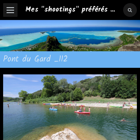
Mes "shootings" préférés ...
Pont du Gard _112