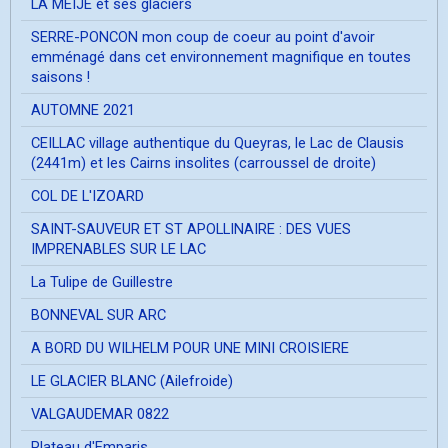
LA MEIJE et ses glaciers
SERRE-PONCON mon coup de coeur au point d'avoir
emménagé dans cet environnement magnifique en toutes
saisons !
AUTOMNE 2021
CEILLAC village authentique du Queyras, le Lac de Clausis
(2441m) et les Cairns insolites (carroussel de droite)
COL DE L'IZOARD
SAINT-SAUVEUR ET ST APOLLINAIRE : DES VUES
IMPRENABLES SUR LE LAC
La Tulipe de Guillestre
BONNEVAL SUR ARC
A BORD DU WILHELM POUR UNE MINI CROISIERE
LE GLACIER BLANC (Ailefroide)
VALGAUDEMAR 0822
Plateau d'Emparis