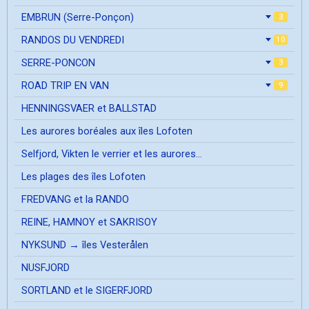
EMBRUN (Serre-Ponçon)
3
RANDOS DU VENDREDI
10
SERRE-PONCON
3
ROAD TRIP EN VAN
9
HENNINGSVAER et BALLSTAD
Les aurores boréales aux îles Lofoten
Selfjord, Vikten le verrier et les aurores...
Les plages des îles Lofoten
FREDVANG et la RANDO
REINE, HAMNOY et SAKRISOY
NYKSUND → îles Vesterålen
NUSFJORD
SORTLAND et le SIGERFJORD