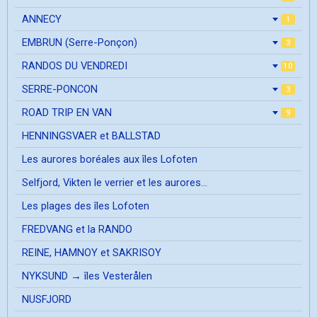
ANNECY
1
EMBRUN (Serre-Ponçon)
3
RANDOS DU VENDREDI
10
SERRE-PONCON
3
ROAD TRIP EN VAN
9
HENNINGSVAER et BALLSTAD
Les aurores boréales aux îles Lofoten
Selfjord, Vikten le verrier et les aurores...
Les plages des îles Lofoten
FREDVANG et la RANDO
REINE, HAMNOY et SAKRISOY
NYKSUND → îles Vesterålen
NUSFJORD