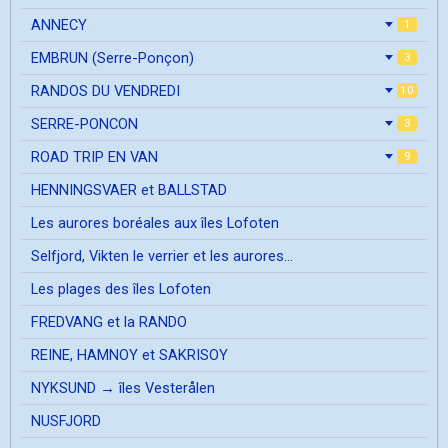
ANNECY
1
EMBRUN (Serre-Ponçon)
3
RANDOS DU VENDREDI
10
SERRE-PONCON
3
ROAD TRIP EN VAN
9
HENNINGSVAER et BALLSTAD
Les aurores boréales aux îles Lofoten
Selfjord, Vikten le verrier et les aurores...
Les plages des îles Lofoten
FREDVANG et la RANDO
REINE, HAMNOY et SAKRISOY
NYKSUND → îles Vesterålen
NUSFJORD