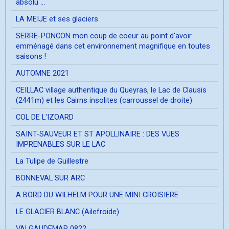
absolu ...
LA MEIJE et ses glaciers
SERRE-PONCON mon coup de coeur au point d'avoir
emménagé dans cet environnement magnifique en toutes
saisons !
AUTOMNE 2021
CEILLAC village authentique du Queyras, le Lac de Clausis
(2441m) et les Cairns insolites (carroussel de droite)
COL DE L'IZOARD
SAINT-SAUVEUR ET ST APOLLINAIRE : DES VUES
IMPRENABLES SUR LE LAC
La Tulipe de Guillestre
BONNEVAL SUR ARC
A BORD DU WILHELM POUR UNE MINI CROISIERE
LE GLACIER BLANC (Ailefroide)
VALGAUDEMAR 0822