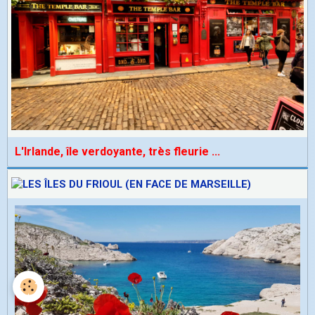
L'Irlande, île verdoyante, très fleurie
...