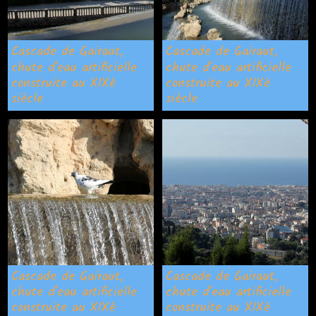
Cascade de Gairaut,
Cascade de Gairaut,
chute d'eau artificielle
chute d'eau artificielle
construite au XIXè
construite au XIXè
siècle
siècle
Cascade de Gairaut,
Cascade de Gairaut,
chute d'eau artificielle
chute d'eau artificielle
construite au XIXè
construite au XIXè