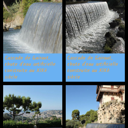
Cascade de Gairaut,
Cascade de Gairaut,
chute d'eau artificielle
chute d'eau artificielle
construite au XIXè
construite au XIXè
siècle
siècle