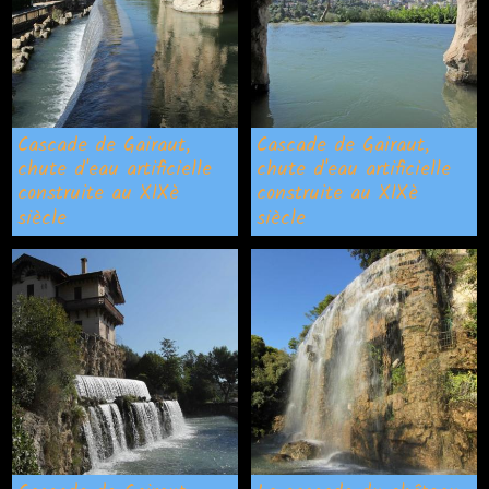
Cascade de Gairaut,
Cascade de Gairaut,
chute d'eau artificielle
chute d'eau artificielle
construite au XIXè
construite au XIXè
siècle
siècle