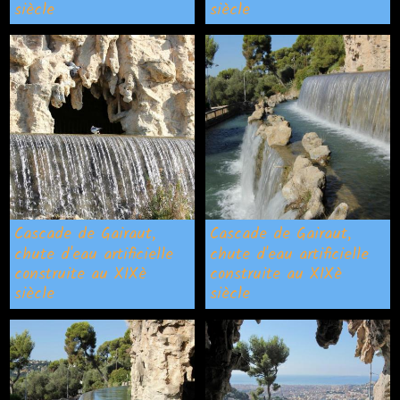
siècle
siècle
Cascade de Gairaut,
Cascade de Gairaut,
chute d'eau artificielle
chute d'eau artificielle
construite au XIXè
construite au XIXè
siècle
siècle