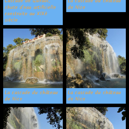
Cascade de Gairaut,
La cascade du château
chute d'eau artificielle
de Nice
construite au XIXè
siècle
La cascade du château
La cascade du château
de Nice
de Nice