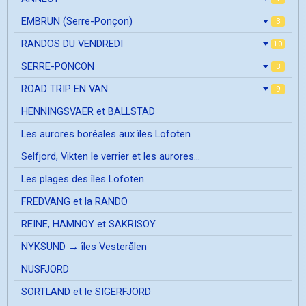
EMBRUN (Serre-Ponçon)
3
RANDOS DU VENDREDI
10
SERRE-PONCON
3
ROAD TRIP EN VAN
9
HENNINGSVAER et BALLSTAD
Les aurores boréales aux îles Lofoten
Selfjord, Vikten le verrier et les aurores...
Les plages des îles Lofoten
FREDVANG et la RANDO
REINE, HAMNOY et SAKRISOY
NYKSUND → îles Vesterålen
NUSFJORD
SORTLAND et le SIGERFJORD