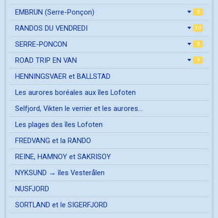
EMBRUN (Serre-Ponçon)
3
RANDOS DU VENDREDI
10
SERRE-PONCON
3
ROAD TRIP EN VAN
9
HENNINGSVAER et BALLSTAD
Les aurores boréales aux îles Lofoten
Selfjord, Vikten le verrier et les aurores...
Les plages des îles Lofoten
FREDVANG et la RANDO
REINE, HAMNOY et SAKRISOY
NYKSUND → îles Vesterålen
NUSFJORD
SORTLAND et le SIGERFJORD