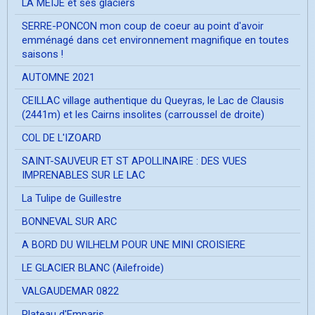
LA MEIJE et ses glaciers
SERRE-PONCON mon coup de coeur au point d'avoir
emménagé dans cet environnement magnifique en toutes
saisons !
AUTOMNE 2021
CEILLAC village authentique du Queyras, le Lac de Clausis
(2441m) et les Cairns insolites (carroussel de droite)
COL DE L'IZOARD
SAINT-SAUVEUR ET ST APOLLINAIRE : DES VUES
IMPRENABLES SUR LE LAC
La Tulipe de Guillestre
BONNEVAL SUR ARC
A BORD DU WILHELM POUR UNE MINI CROISIERE
LE GLACIER BLANC (Ailefroide)
VALGAUDEMAR 0822
Plateau d'Emparis