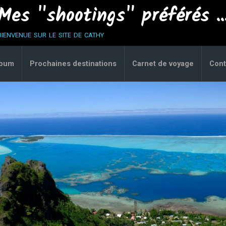
Mes "shootings" préférés ..
bienvenue sur le site de cathy
lbum
Prochaines destinations
Carnet de voyage
Cont