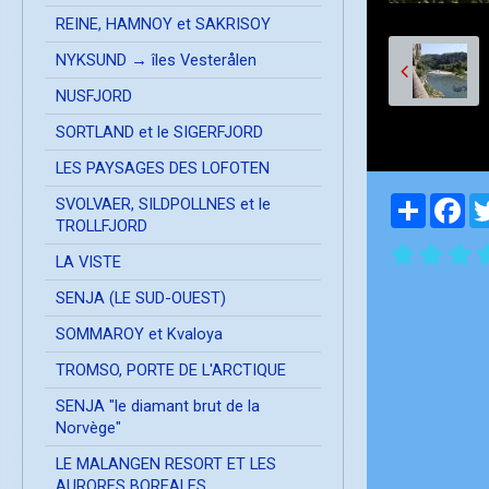
REINE, HAMNOY et SAKRISOY
NYKSUND → îles Vesterålen
NUSFJORD
SORTLAND et le SIGERFJORD
LES PAYSAGES DES LOFOTEN
Partager
Fa
SVOLVAER, SILDPOLLNES et le
TROLLFJORD
LA VISTE
SENJA (LE SUD-OUEST)
SOMMAROY et Kvaloya
TROMSO, PORTE DE L'ARCTIQUE
SENJA "le diamant brut de la
Norvège"
LE MALANGEN RESORT ET LES
AURORES BOREALES