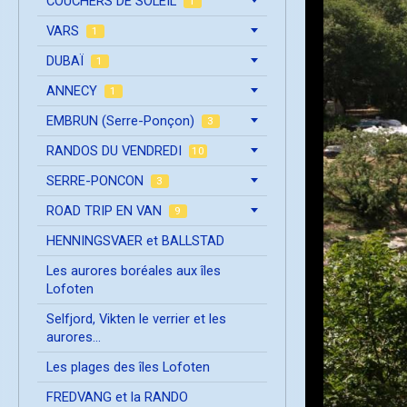
COUCHERS DE SOLEIL
1
VARS
1
DUBAÏ
1
ANNECY
1
EMBRUN (Serre-Ponçon)
3
RANDOS DU VENDREDI
10
SERRE-PONCON
3
ROAD TRIP EN VAN
9
HENNINGSVAER et BALLSTAD
Les aurores boréales aux îles
Lofoten
Selfjord, Vikten le verrier et les
aurores...
Les plages des îles Lofoten
FREDVANG et la RANDO