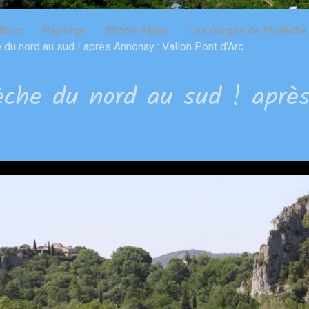
lbum
Paysage
Rhône-Alpes
Les Gorges de l'Ardèche, 
du nord au sud ! après Annonay : Vallon Pont d'Arc
èche du nord au sud ! aprè