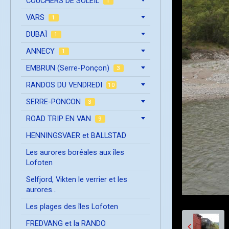
COUCHERS DE SOLEIL
1
VARS
1
DUBAÏ
1
ANNECY
1
EMBRUN (Serre-Ponçon)
3
RANDOS DU VENDREDI
10
SERRE-PONCON
3
ROAD TRIP EN VAN
9
HENNINGSVAER et BALLSTAD
Les aurores boréales aux îles
Lofoten
Selfjord, Vikten le verrier et les
aurores...
Les plages des îles Lofoten
FREDVANG et la RANDO