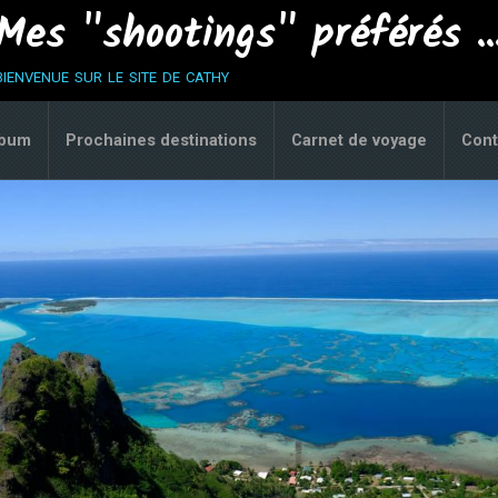
Mes "shootings" préférés ..
bienvenue sur le site de cathy
lbum
Prochaines destinations
Carnet de voyage
Cont