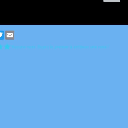
cebook
Twitter
Email
Aucune note. Soyez le premier à attribuer une note !