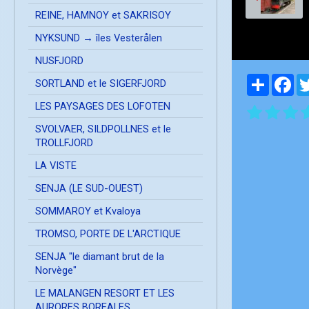
REINE, HAMNOY et SAKRISOY
NYKSUND → îles Vesterålen
NUSFJORD
Partager
Fa
SORTLAND et le SIGERFJORD
LES PAYSAGES DES LOFOTEN
SVOLVAER, SILDPOLLNES et le
TROLLFJORD
LA VISTE
SENJA (LE SUD-OUEST)
SOMMAROY et Kvaloya
TROMSO, PORTE DE L'ARCTIQUE
SENJA "le diamant brut de la
Norvège"
LE MALANGEN RESORT ET LES
AURORES BOREALES