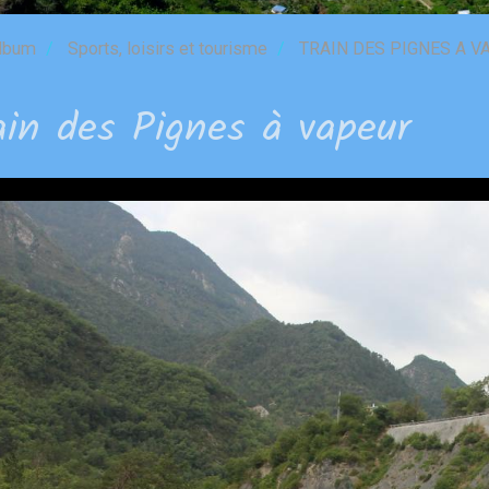
lbum
Sports, loisirs et tourisme
TRAIN DES PIGNES A V
ain des Pignes à vapeur