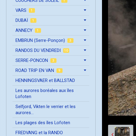
COUCHERS DE SOLEIL
1
VARS
1
DUBAÏ
1
ANNECY
1
EMBRUN (Serre-Ponçon)
3
RANDOS DU VENDREDI
10
SERRE-PONCON
3
ROAD TRIP EN VAN
9
HENNINGSVAER et BALLSTAD
Les aurores boréales aux îles
Lofoten
Selfjord, Vikten le verrier et les
aurores...
Les plages des îles Lofoten
FREDVANG et la RANDO