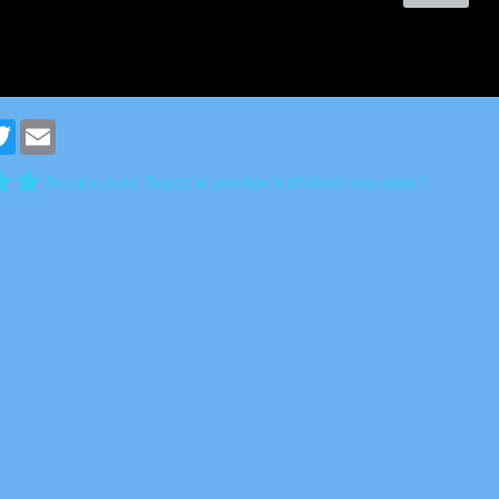
cebook
Twitter
Email
Aucune note. Soyez le premier à attribuer une note !