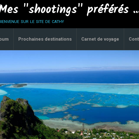
Mes "shootings" préférés ..
bienvenue sur le site de cathy
lbum
Prochaines destinations
Carnet de voyage
Cont