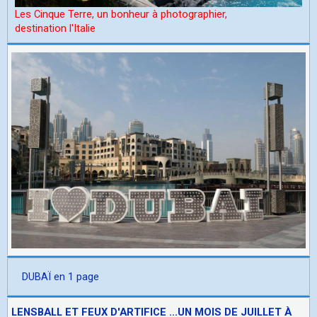
Les Cinque Terre, un bonheur à photographier,
d
estination l'Italie
DUBAÏ en 1 page
LENSBALL ET FEUX D'ARTIFICE ...UN MOIS DE JUILLET À