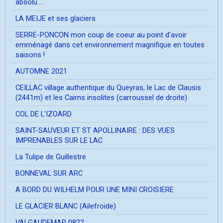
absolu ...
LA MEIJE et ses glaciers
SERRE-PONCON mon coup de coeur au point d'avoir
emménagé dans cet environnement magnifique en toutes
saisons !
AUTOMNE 2021
CEILLAC village authentique du Queyras, le Lac de Clausis
(2441m) et les Cairns insolites (carroussel de droite)
COL DE L'IZOARD
SAINT-SAUVEUR ET ST APOLLINAIRE : DES VUES
IMPRENABLES SUR LE LAC
La Tulipe de Guillestre
BONNEVAL SUR ARC
A BORD DU WILHELM POUR UNE MINI CROISIERE
LE GLACIER BLANC (Ailefroide)
VALGAUDEMAR 0822