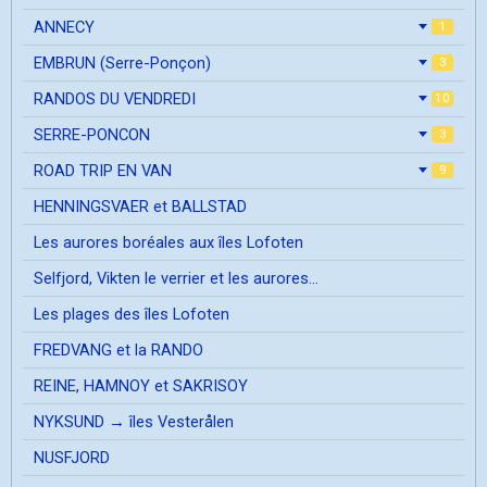
ANNECY
1
EMBRUN (Serre-Ponçon)
3
RANDOS DU VENDREDI
10
SERRE-PONCON
3
ROAD TRIP EN VAN
9
HENNINGSVAER et BALLSTAD
Les aurores boréales aux îles Lofoten
Selfjord, Vikten le verrier et les aurores...
Les plages des îles Lofoten
FREDVANG et la RANDO
REINE, HAMNOY et SAKRISOY
NYKSUND → îles Vesterålen
NUSFJORD