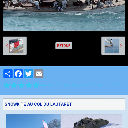
RETOUR
Partager
Facebook
Twitter
Email
Aucune note. Soyez le premier à attribuer une note !
SNOWKITE AU COL DU LAUTARET