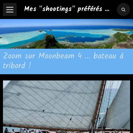
Mes "shootings" préférés ...
Zoom sur Moonbeam 4 ... bateau à
tribord !