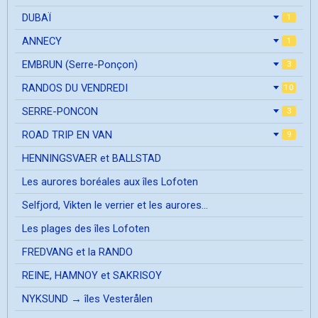
DUBAÏ
1
ANNECY
1
EMBRUN (Serre-Ponçon)
3
RANDOS DU VENDREDI
10
SERRE-PONCON
3
ROAD TRIP EN VAN
9
HENNINGSVAER et BALLSTAD
Les aurores boréales aux îles Lofoten
Selfjord, Vikten le verrier et les aurores...
Les plages des îles Lofoten
FREDVANG et la RANDO
REINE, HAMNOY et SAKRISOY
NYKSUND → îles Vesterålen