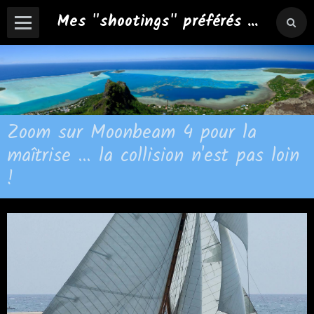
Mes "shootings" préférés ...
Zoom sur Moonbeam 4 pour la
maîtrise ... la collision n'est pas loin
!