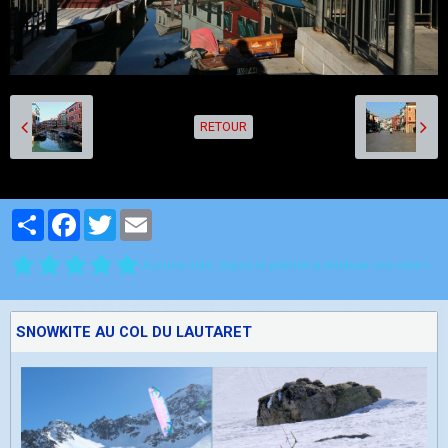
RETOUR
Partager
Facebook
Twitter
Email
Aucune note. Soyez le premier à attribuer une note !
SNOWKITE AU COL DU LAUTARET