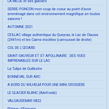
LA MEIJE et ses glaciers
SERRE-PONCON mon coup de coeur au point d'avoir
emménagé dans cet environnement magnifique en toutes
saisons !
AUTOMNE 2021
CEILLAC village authentique du Queyras, le Lac de Clausis
(2441m) et les Cairns insolites (carroussel de droite)
COL DE L'IZOARD
SAINT-SAUVEUR ET ST APOLLINAIRE : DES VUES
IMPRENABLES SUR LE LAC
La Tulipe de Guillestre
BONNEVAL SUR ARC
A BORD DU WILHELM POUR UNE MINI CROISIERE
LE GLACIER BLANC (Ailefroide)
VALGAUDEMAR 0822
Plateau d'Emparis