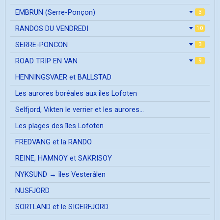
EMBRUN (Serre-Ponçon)
3
RANDOS DU VENDREDI
10
SERRE-PONCON
3
ROAD TRIP EN VAN
9
HENNINGSVAER et BALLSTAD
Les aurores boréales aux îles Lofoten
Selfjord, Vikten le verrier et les aurores...
Les plages des îles Lofoten
FREDVANG et la RANDO
REINE, HAMNOY et SAKRISOY
NYKSUND → îles Vesterålen
NUSFJORD
SORTLAND et le SIGERFJORD