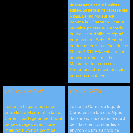
de long au-delà de la frontière
suisse. Sa largeur ne dépasse pas
Le lac Majeur est
5 kms.
nommé le « Verbano » car la
verveine pousse aux abords
du lac. Il est d’ailleurs réputé
pour sa flore. S
elon Stendhal,
on devrait être tous fous du lac
Majeur !
STRESA est le point
de chute idéal sur le lac
Majeur, en face des îles
Borromées et proche des plus
beaux points de vue.
LAC DE LUGANO
LAC DE CÔME
Le lac de Lugano est situé
Le lac de Côme ou lago di
entre le lac Majeur et le lac de
Como est un lac des Alpes
Côme. Il partage un petit bout
italiennes, situé dans le nord
de ses rivages avec l'Italie
de l'Italie, en Lombardie, à
mais pour voir ce point de
environ 45 km au nord de