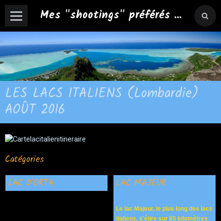
Mes "shootings" préférés ...
LES LACS ITALIENS (Lombardie)
AOÛT 2016
Catégories
LAC D'ORTA
LAC MAJEUR
Le lac Majeur, le plus long des lacs
italiens, s'étire sur 65 kilomètres