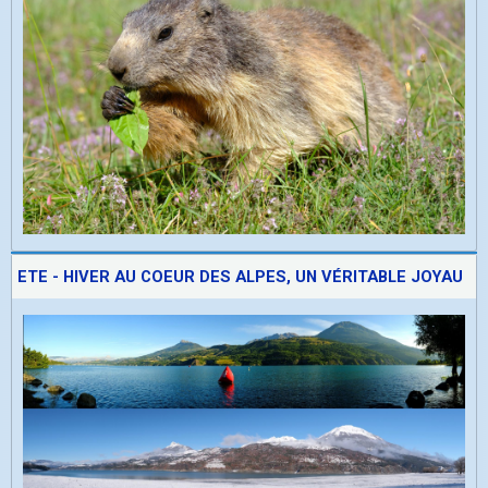
ETE - HIVER AU COEUR DES ALPES, UN VÉRITABLE JOYAU