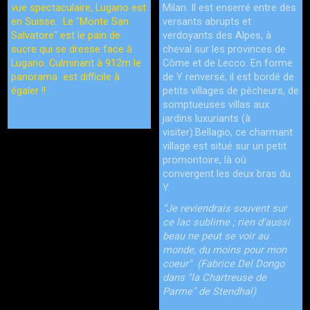
vue spectaculaire, Lugano est
Milan. Il est enserré entre des
en Suisse.
Le "Monte San
versants abrupts et
Salvatore" est le pain de
verdoyants des Alpes, à
sucre qui se dresse face à
cheval sur les provinces de
Lugano. Culminant à 912m le
Côme et de Lecco. En forme
p
anorama est difficile à
de Y renversé, il est bordé de
égaler !!
petits villages de pêcheurs, de
somptueuses villas aux
jardins luxuriants (à
visiter).Bellagio, ce charmant
village est situé sur un petit
promontoire, là où
convergent les deux bras du
Y.
“Je reviendrais souvent sur
ce lac sublime ; rien d'aussi
beau ne peut se voir au
monde, du moins pour mon
coeur" (Fabrice Del Dongo
dans "la Chartreuse de
Parme" de Stendhal)