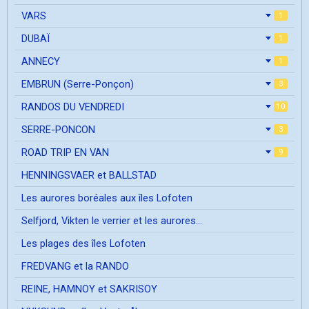
VARS
1
DUBAÏ
1
ANNECY
1
EMBRUN (Serre-Ponçon)
3
RANDOS DU VENDREDI
10
SERRE-PONCON
3
ROAD TRIP EN VAN
9
HENNINGSVAER et BALLSTAD
Les aurores boréales aux îles Lofoten
Selfjord, Vikten le verrier et les aurores...
Les plages des îles Lofoten
FREDVANG et la RANDO
REINE, HAMNOY et SAKRISOY