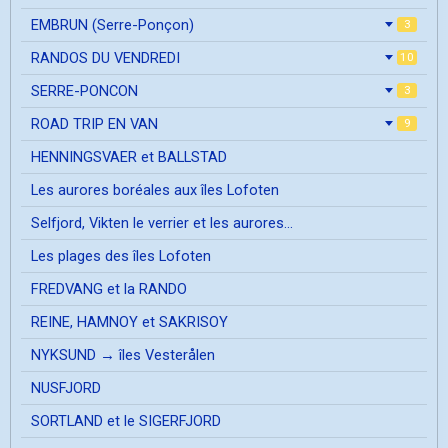
EMBRUN (Serre-Ponçon)
3
RANDOS DU VENDREDI
10
SERRE-PONCON
3
ROAD TRIP EN VAN
9
HENNINGSVAER et BALLSTAD
Les aurores boréales aux îles Lofoten
Selfjord, Vikten le verrier et les aurores...
Les plages des îles Lofoten
FREDVANG et la RANDO
REINE, HAMNOY et SAKRISOY
NYKSUND → îles Vesterålen
NUSFJORD
SORTLAND et le SIGERFJORD