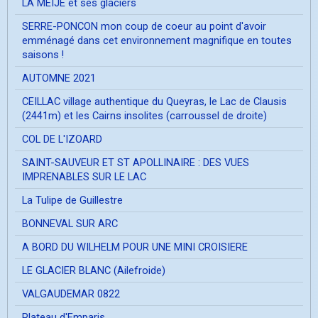
LA MEIJE et ses glaciers
SERRE-PONCON mon coup de coeur au point d'avoir
emménagé dans cet environnement magnifique en toutes
saisons !
AUTOMNE 2021
CEILLAC village authentique du Queyras, le Lac de Clausis
(2441m) et les Cairns insolites (carroussel de droite)
COL DE L'IZOARD
SAINT-SAUVEUR ET ST APOLLINAIRE : DES VUES
IMPRENABLES SUR LE LAC
La Tulipe de Guillestre
BONNEVAL SUR ARC
A BORD DU WILHELM POUR UNE MINI CROISIERE
LE GLACIER BLANC (Ailefroide)
VALGAUDEMAR 0822
Plateau d'Emparis