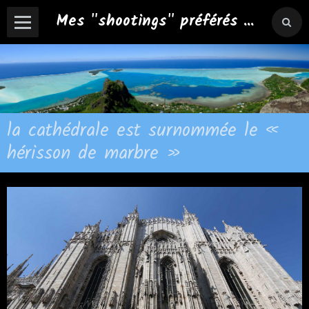
Mes "shootings" préférés ...
la cathédrale est surnommée le «
hérisson de marbre »