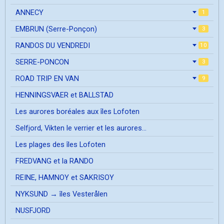
ANNECY
1
EMBRUN (Serre-Ponçon)
3
RANDOS DU VENDREDI
10
SERRE-PONCON
3
ROAD TRIP EN VAN
9
HENNINGSVAER et BALLSTAD
Les aurores boréales aux îles Lofoten
Selfjord, Vikten le verrier et les aurores...
Les plages des îles Lofoten
FREDVANG et la RANDO
REINE, HAMNOY et SAKRISOY
NYKSUND → îles Vesterålen
NUSFJORD