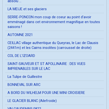
absolu ...
LA MEIJE et ses glaciers
SERRE-PONCON mon coup de coeur au point d'avoir
emménagé dans cet environnement magnifique en toutes
saisons !
AUTOMNE 2021
CEILLAC village authentique du Queyras, le Lac de Clausis
(2441m) et les Cairns insolites (carroussel de droite)
COL DE L'IZOARD
SAINT-SAUVEUR ET ST APOLLINAIRE : DES VUES
IMPRENABLES SUR LE LAC
La Tulipe de Guillestre
BONNEVAL SUR ARC
A BORD DU WILHELM POUR UNE MINI CROISIERE
LE GLACIER BLANC (Ailefroide)
VALGAUDEMAR 0822