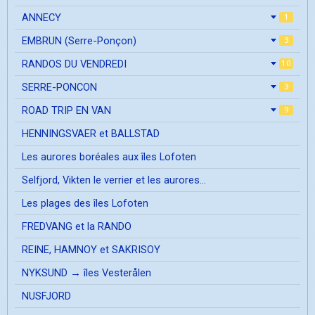
ANNECY
1
EMBRUN (Serre-Ponçon)
3
RANDOS DU VENDREDI
10
SERRE-PONCON
3
ROAD TRIP EN VAN
9
HENNINGSVAER et BALLSTAD
Les aurores boréales aux îles Lofoten
Selfjord, Vikten le verrier et les aurores...
Les plages des îles Lofoten
FREDVANG et la RANDO
REINE, HAMNOY et SAKRISOY
NYKSUND → îles Vesterålen
NUSFJORD