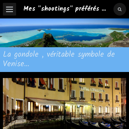
Mes "shootings" préférés ...
La gondole , véritable symbole de
Venise...