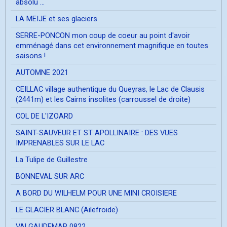
absolu ...
LA MEIJE et ses glaciers
SERRE-PONCON mon coup de coeur au point d'avoir
emménagé dans cet environnement magnifique en toutes
saisons !
AUTOMNE 2021
CEILLAC village authentique du Queyras, le Lac de Clausis
(2441m) et les Cairns insolites (carroussel de droite)
COL DE L'IZOARD
SAINT-SAUVEUR ET ST APOLLINAIRE : DES VUES
IMPRENABLES SUR LE LAC
La Tulipe de Guillestre
BONNEVAL SUR ARC
A BORD DU WILHELM POUR UNE MINI CROISIERE
LE GLACIER BLANC (Ailefroide)
VALGAUDEMAR 0822