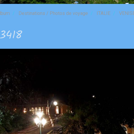
lbum
Destinations / Photos de voyage
ITALIE
VENIS
3418