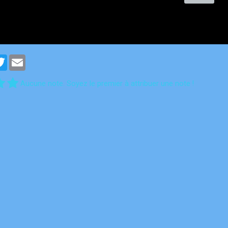
cebook
Twitter
Email
Aucune note. Soyez le premier à attribuer une note !