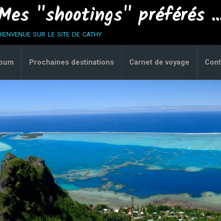
Mes "shootings" préférés ..
bienvenue sur le site de cathy
lbum
Prochaines destinations
Carnet de voyage
Cont