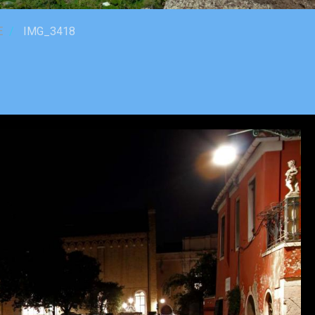
E
IMG_3418