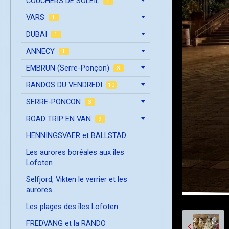
COUCHERS DE SOLEIL
1
VARS
1
DUBAÏ
1
ANNECY
1
EMBRUN (Serre-Ponçon)
3
RANDOS DU VENDREDI
10
SERRE-PONCON
3
ROAD TRIP EN VAN
9
HENNINGSVAER et BALLSTAD
Les aurores boréales aux îles
Lofoten
Selfjord, Vikten le verrier et les
aurores...
Les plages des îles Lofoten
FREDVANG et la RANDO