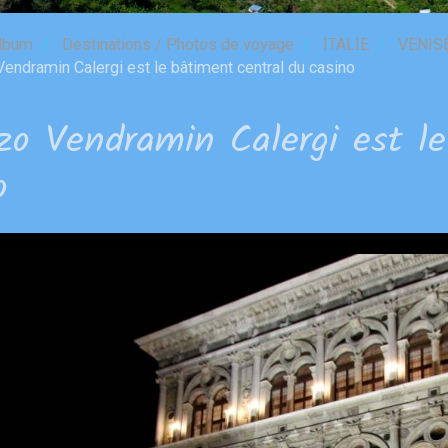
lbum
Destinations / Photos de voyage
ITALIE
VENIS
endramin Calergi est le bâtiment central du casino
zo Vendramin Calergi est l
o