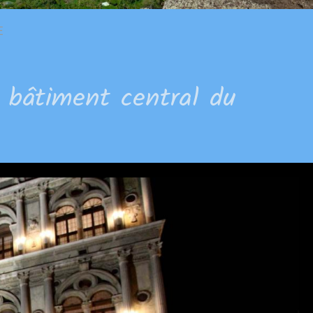
E
e bâtiment central du