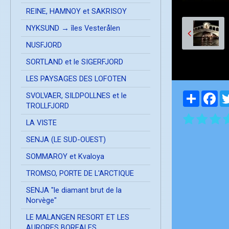
REINE, HAMNOY et SAKRISOY
NYKSUND → îles Vesterålen
NUSFJORD
SORTLAND et le SIGERFJORD
LES PAYSAGES DES LOFOTEN
Partager
Fa
SVOLVAER, SILDPOLLNES et le
TROLLFJORD
LA VISTE
SENJA (LE SUD-OUEST)
SOMMAROY et Kvaloya
TROMSO, PORTE DE L'ARCTIQUE
SENJA "le diamant brut de la
Norvège"
LE MALANGEN RESORT ET LES
AURORES BOREALES