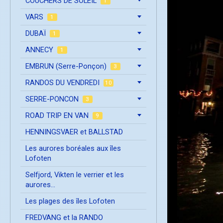
COUCHERS DE SOLEIL
1
VARS
1
DUBAÏ
1
ANNECY
1
EMBRUN (Serre-Ponçon)
3
RANDOS DU VENDREDI
10
SERRE-PONCON
3
ROAD TRIP EN VAN
9
HENNINGSVAER et BALLSTAD
Les aurores boréales aux îles
Lofoten
Selfjord, Vikten le verrier et les
aurores...
Les plages des îles Lofoten
FREDVANG et la RANDO