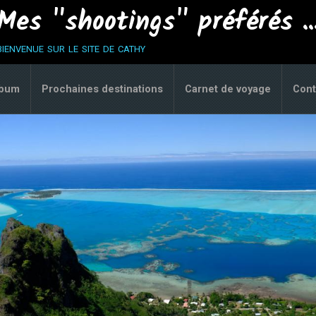
Mes "shootings" préférés ..
bienvenue sur le site de cathy
lbum
Prochaines destinations
Carnet de voyage
Cont