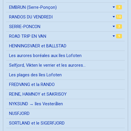
EMBRUN (Serre-Ponçon)
3
RANDOS DU VENDREDI
10
SERRE-PONCON
3
ROAD TRIP EN VAN
9
HENNINGSVAER et BALLSTAD
Les aurores boréales aux îles Lofoten
Selfjord, Vikten le verrier et les aurores...
Les plages des îles Lofoten
FREDVANG et la RANDO
REINE, HAMNOY et SAKRISOY
NYKSUND → îles Vesterålen
NUSFJORD
SORTLAND et le SIGERFJORD