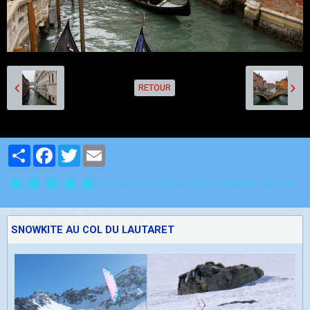
RETOUR
Partager
Facebook
Twitter
Email
Aucune note. Soyez le premier à attribuer une note !
SNOWKITE AU COL DU LAUTARET