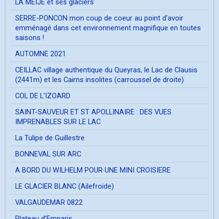
LA MEIJE et ses glaciers
SERRE-PONCON mon coup de coeur au point d'avoir
emménagé dans cet environnement magnifique en toutes
saisons !
AUTOMNE 2021
CEILLAC village authentique du Queyras, le Lac de Clausis
(2441m) et les Cairns insolites (carroussel de droite)
COL DE L'IZOARD
SAINT-SAUVEUR ET ST APOLLINAIRE : DES VUES
IMPRENABLES SUR LE LAC
La Tulipe de Guillestre
BONNEVAL SUR ARC
A BORD DU WILHELM POUR UNE MINI CROISIERE
LE GLACIER BLANC (Ailefroide)
VALGAUDEMAR 0822
Plateau d'Emparis