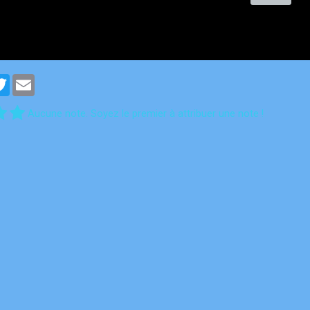
cebook
Twitter
Email
Aucune note. Soyez le premier à attribuer une note !