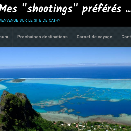
Mes "shootings" préférés ..
bienvenue sur le site de cathy
lbum
Prochaines destinations
Carnet de voyage
Cont