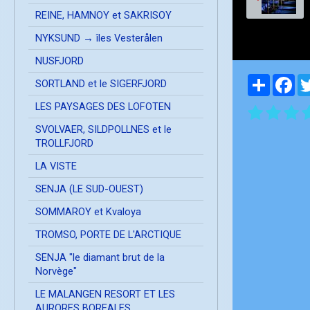
REINE, HAMNOY et SAKRISOY
NYKSUND → îles Vesterålen
NUSFJORD
Partager
Fa
SORTLAND et le SIGERFJORD
LES PAYSAGES DES LOFOTEN
SVOLVAER, SILDPOLLNES et le
TROLLFJORD
LA VISTE
SENJA (LE SUD-OUEST)
SOMMAROY et Kvaloya
TROMSO, PORTE DE L'ARCTIQUE
SENJA "le diamant brut de la
Norvège"
LE MALANGEN RESORT ET LES
AURORES BOREALES