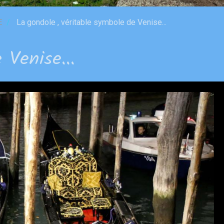
E
La gondole , véritable symbole de Venise...
 Venise...