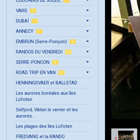
COUCHERS DE SOLEIL
1
VARS
1
DUBAÏ
1
ANNECY
1
EMBRUN (Serre-Ponçon)
3
RANDOS DU VENDREDI
10
SERRE-PONCON
3
ROAD TRIP EN VAN
9
HENNINGSVAER et BALLSTAD
Les aurores boréales aux îles
Lofoten
Selfjord, Vikten le verrier et les
aurores...
Les plages des îles Lofoten
FREDVANG et la RANDO