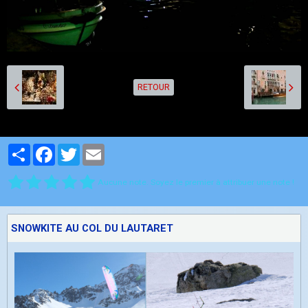
RETOUR
Partager
Facebook
Twitter
Email
Aucune note. Soyez le premier à attribuer une note !
SNOWKITE AU COL DU LAUTARET