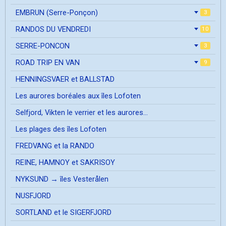
EMBRUN (Serre-Ponçon)
3
RANDOS DU VENDREDI
10
SERRE-PONCON
3
ROAD TRIP EN VAN
9
HENNINGSVAER et BALLSTAD
Les aurores boréales aux îles Lofoten
Selfjord, Vikten le verrier et les aurores...
Les plages des îles Lofoten
FREDVANG et la RANDO
REINE, HAMNOY et SAKRISOY
NYKSUND → îles Vesterålen
NUSFJORD
SORTLAND et le SIGERFJORD