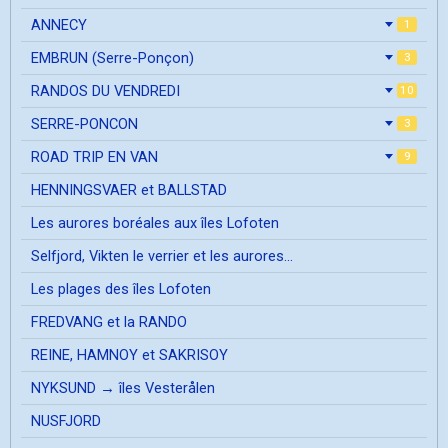
ANNECY
1
EMBRUN (Serre-Ponçon)
3
RANDOS DU VENDREDI
10
SERRE-PONCON
3
ROAD TRIP EN VAN
9
HENNINGSVAER et BALLSTAD
Les aurores boréales aux îles Lofoten
Selfjord, Vikten le verrier et les aurores...
Les plages des îles Lofoten
FREDVANG et la RANDO
REINE, HAMNOY et SAKRISOY
NYKSUND → îles Vesterålen
NUSFJORD