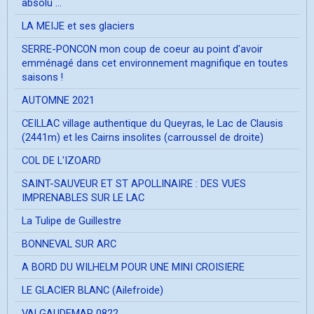
absolu ...
LA MEIJE et ses glaciers
SERRE-PONCON mon coup de coeur au point d'avoir
emménagé dans cet environnement magnifique en toutes
saisons !
AUTOMNE 2021
CEILLAC village authentique du Queyras, le Lac de Clausis
(2441m) et les Cairns insolites (carroussel de droite)
COL DE L'IZOARD
SAINT-SAUVEUR ET ST APOLLINAIRE : DES VUES
IMPRENABLES SUR LE LAC
La Tulipe de Guillestre
BONNEVAL SUR ARC
A BORD DU WILHELM POUR UNE MINI CROISIERE
LE GLACIER BLANC (Ailefroide)
VALGAUDEMAR 0822