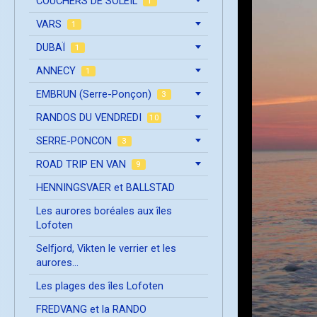
COUCHERS DE SOLEIL
1
VARS
1
DUBAÏ
1
ANNECY
1
EMBRUN (Serre-Ponçon)
3
RANDOS DU VENDREDI
10
SERRE-PONCON
3
ROAD TRIP EN VAN
9
HENNINGSVAER et BALLSTAD
Les aurores boréales aux îles
Lofoten
Selfjord, Vikten le verrier et les
aurores...
Les plages des îles Lofoten
FREDVANG et la RANDO