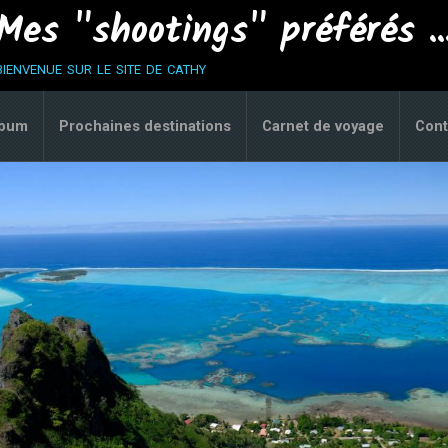
Mes "shootings" préférés ..
bienvenue sur le site de cathy
lbum
Prochaines destinations
Carnet de voyage
Cont