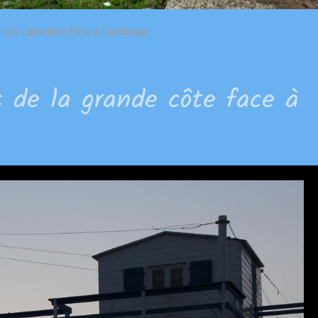
r les carrelets face à Cordouan
ts de la grande côte face à