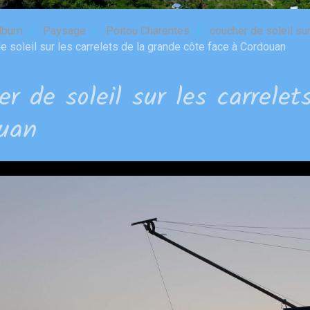
lbum
Paysage
Poitou Charentes
coucher de soleil su
 soleil sur les carrelets de la grande côte face à Cordouan
er de soleil sur les carrele
uan