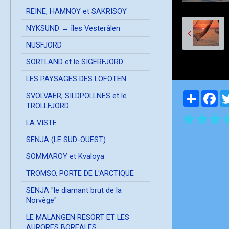
REINE, HAMNOY et SAKRISOY
NYKSUND → îles Vesterålen
NUSFJORD
SORTLAND et le SIGERFJORD
LES PAYSAGES DES LOFOTEN
Partager
Fa
SVOLVAER, SILDPOLLNES et le
TROLLFJORD
LA VISTE
SENJA (LE SUD-OUEST)
SOMMAROY et Kvaloya
TROMSO, PORTE DE L'ARCTIQUE
SENJA "le diamant brut de la
Norvège"
LE MALANGEN RESORT ET LES
AURORES BOREALES